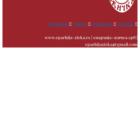
Facebook
Twitter
Instagram
Youtube
www.eparhija-zicka.rs | епархија-жичка.срб |
eparhijazicka@gmail.com
Contact
Us