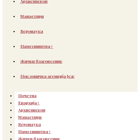
Архиепископ
Манастири
Веронаука
Намесништва+
Жички благовесник
Поклоничка агенција Јеж
Почетна
Епархија+
Архиепископ
Манастири
Веронаука
Намесништва+
Жички благовесник