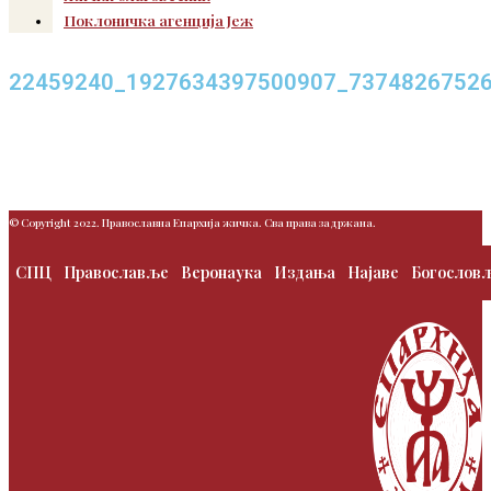
Поклоничка агенција Јеж
22459240_1927634397500907_7374826752
© Copyright 2022. Православна Епархија жичка. Сва права задржана.
СПЦ
Православље
Веронаука
Издања
Најаве
Богослов