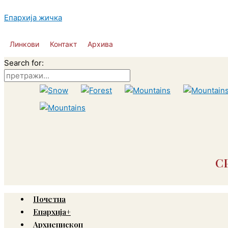
Пређи
на
Епархија жичка
садржај
Линкови
Контакт
Архива
Search for:
С
Почетна
Епархија+
Архиепископ