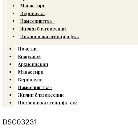
Манастири
Веронаука
Намесништва+
Жички благовесник
Поклоничка агенција Јеж
Почетна
Епархија+
Архиепископ
Манастири
Веронаука
Намесништва+
Жички благовесник
Поклоничка агенција Јеж
DSC03231