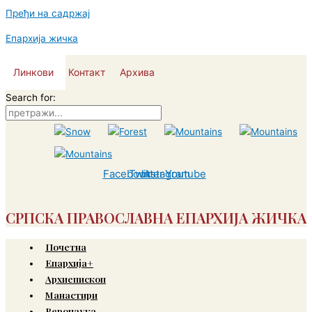
Пређи на садржај
Епархија жичка
Линкови
Контакт
Архива
Search for:
Facebook
Twitter
Instagram
Youtube
СРПСКА ПРАВОСЛАВНА ЕПАРХИЈА ЖИЧКА
Почетна
Епархија+
Архиепископ
Манастири
Веронаука