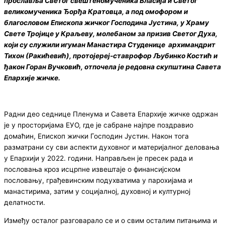
прославља Светог свештеномученика Власија и Светог
великомученика Ђорђа Кратовца, а под омофором и
благословом Епископа жичког Господина Јустина, у Храму
Свете Тројице у Краљеву, молебаном за призив Светог Духа,
који су служили игуман Манастира Студенице архимандрит
Тихон (Ракићевић), протојереј-ставрофор Љубинко Костић и
ђакон Горан Вучковић, отпочела је редовна скупштина Савета
Епархије жичке.
Радни део седнице Пленума и Савета Епархије жичке одржан
је у просторијама ЕУО, где је сабране најпре поздравио
домаћин, Епископ жички Господин Јустин. Након тога
разматрани су сви аспекти духовног и материјалног деловања
у Епархији у 2022. години. Направљен је пресек рада и
пословања кроз исцрпне извештаје о финансијском
пословању, грађевинским подухватима у парохијама и
манастирима, затим у социјалној, духовној и културној
делатности.
Између осталог разговарало се и о свим осталим питањима и