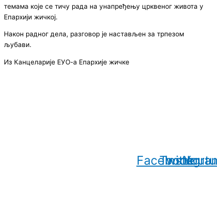
темама које се тичу рада на унапређењу црквеног живота у
Епархији жичкој.
Након радног дела, разговор је настављен за трпезом
љубави.
Из Канцеларије ЕУО-а Епархије жичке
© Copyright 2022. Православна Епархија жичка. Сва права задржана.
СПЦ
Православље
Веронаука
Издања
Најаве
Богослов
Facebook
Twitter
Instagra
Yout
www.eparhija-zicka.rs | епархија-жичка.срб |
eparhijazicka@gmail.com
Contact