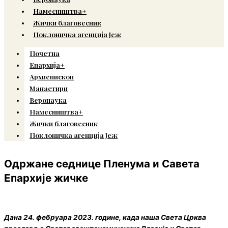
Намесништва+
Жички благовесник
Поклоничка агенција Јеж
Почетна
Епархија+
Архиепископ
Манастири
Веронаука
Намесништва+
Жички благовесник
Поклоничка агенција Јеж
Одржане седнице Пленума и Савета
Епархије жичке
Дана 24. фебруара 2023. године, када наша Света Црква