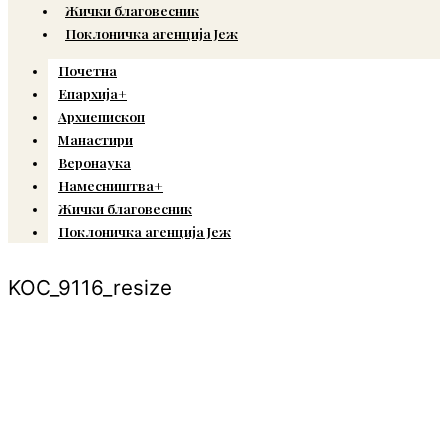
Жички благовесник
Поклоничка агенција Јеж
Почетна
Епархија+
Архиепископ
Манастири
Веронаука
Намесништва+
Жички благовесник
Поклоничка агенција Јеж
KOC_9116_resize
© Copyright 2022. Православна Епархија жичка. Сва права задржана.