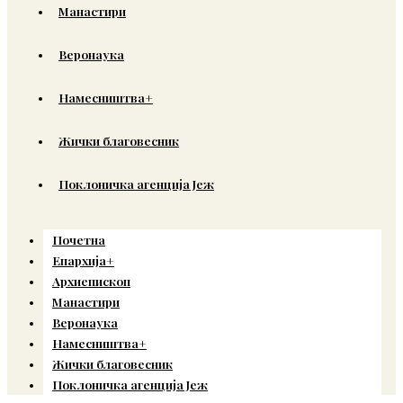
Манастири
Веронаука
Намесништва+
Жички благовесник
Поклоничка агенција Јеж
Почетна
Епархија+
Архиепископ
Манастири
Веронаука
Намесништва+
Жички благовесник
Поклоничка агенција Јеж