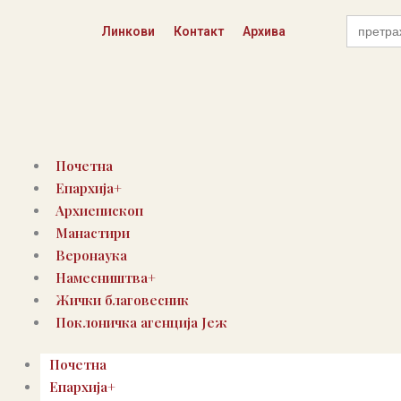
Пређи
Search
на
Линкови
Контакт
Архива
for:
садржај
Почетна
Епархија+
Архиепископ
Манастири
Веронаука
Намесништва+
Жички благовесник
Поклоничка агенција Јеж
Почетна
Епархија+