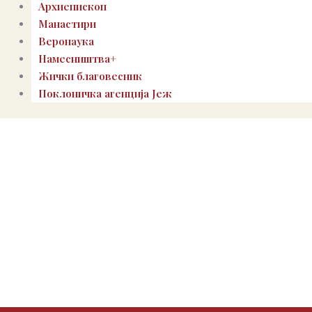
Архиепископ
Манастири
Веронаука
Намесништва+
Жички благовесник
Поклоничка агенција Јеж