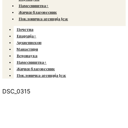
Намесништва+
Жички благовесник
Поклоничка агенција Јеж
Почетна
Епархија+
Архиепископ
Манастири
Веронаука
Намесништва+
Жички благовесник
Поклоничка агенција Јеж
DSC_0315
© Copyright 2022. Православна Епархија жичка. Сва права задржана.