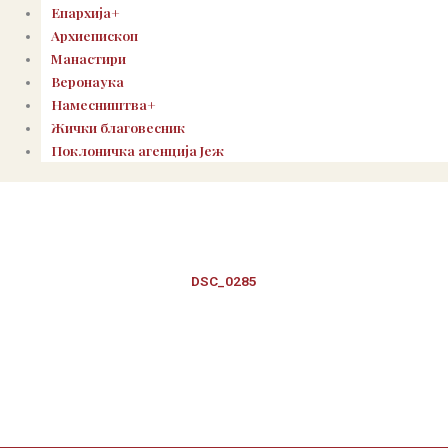
Епархија+
Архиепископ
Манастири
Веронаука
Намесништва+
Жички благовесник
Поклоничка агенција Јеж
DSC_0285