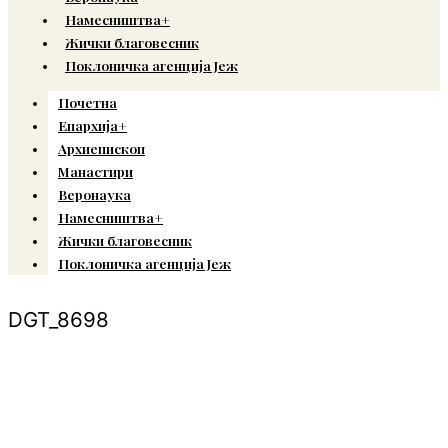
Намесништва+
Жички благовесник
Поклоничка агенција Јеж
Почетна
Епархија+
Архиепископ
Манастири
Веронаука
Намесништва+
Жички благовесник
Поклоничка агенција Јеж
DGT_8698
© Copyright 2022. Православна Епархија жичка. Сва права задржана.