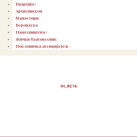
Епархија+
Архиепископ
Манастири
Веронаука
Намесништва+
Жички благовесник
Поклоничка агенција Јеж
IH_8216