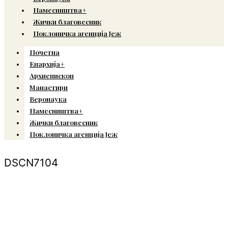
Намесништва+
Жички благовесник
Поклоничка агенција Јеж
Почетна
Епархија+
Архиепископ
Манастири
Веронаука
Намесништва+
Жички благовесник
Поклоничка агенција Јеж
DSCN7104
© Copyright 2022. Православна Епархија жичка. Сва права задржана.