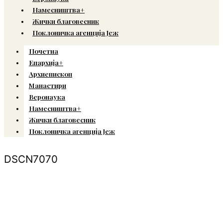
Намесништва+
Жички благовесник
Поклоничка агенција Јеж
Почетна
Епархија+
Архиепископ
Манастири
Веронаука
Намесништва+
Жички благовесник
Поклоничка агенција Јеж
DSCN7070
© Copyright 2022. Православна Епархија жичка. Сва права задржана.