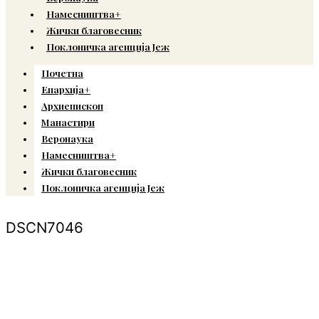
Намесништва+
Жички благовесник
Поклоничка агенција Јеж
Почетна
Епархија+
Архиепископ
Манастири
Веронаука
Намесништва+
Жички благовесник
Поклоничка агенција Јеж
DSCN7046
© Copyright 2022. Православна Епархија жичка. Сва права задржана.