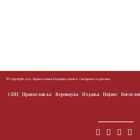
© Copyright 2022. Православна Епархија жичка. Сва права задржана.
СПЦ
Православље
Веронаука
Издања
Најаве
Богосло
F
T
I
Y
a
w
n
o