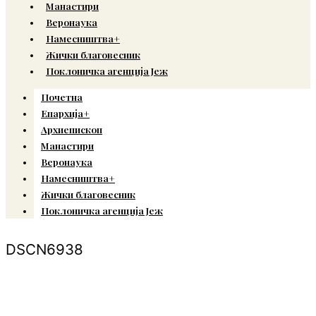
Манастири
Веронаука
Намесништва+
Жички благовесник
Поклоничка агенција Јеж
Почетна
Епархија+
Архиепископ
Манастири
Веронаука
Намесништва+
Жички благовесник
Поклоничка агенција Јеж
DSCN6938