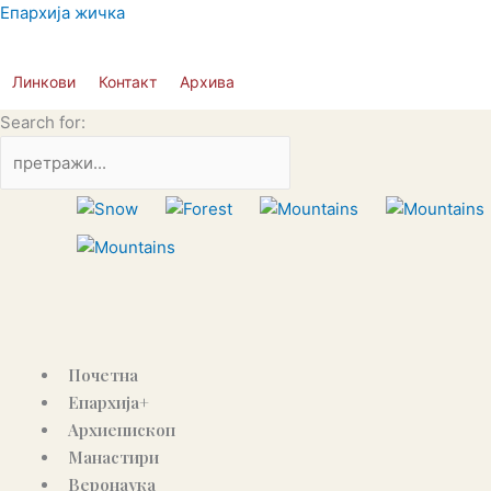
Пређи
Епархија жичка
на
садржај
Линкови
Контакт
Архива
Search for:
Почетна
Епархија+
Архиепископ
Манастири
Веронаука