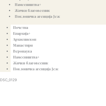
Намесништва+
Жички благовесник
Поклоничка агенција Јеж
Почетна
Епархија+
Архиепископ
Манастири
Веронаука
Намесништва+
Жички благовесник
Поклоничка агенција Јеж
DSC_0129
© Copyright 2022. Православна Епархија жичка. Сва права задржана.