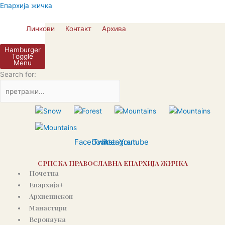
Пређи
Епархија жичка
на
садржај
Линкови
Контакт
Архива
Hamburger
Toggle
Menu
Search for:
Facebook
Twitter
Instagram
Youtube
СРПСКА ПРАВОСЛАВНА ЕПАРХИЈА ЖИЧКА
Почетна
Епархија+
Архиепископ
Манастири
Веронаука