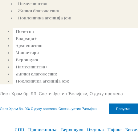
Намесништва+
Жички благовесник
Поклоничка агенција Јеж
Почетна
Епархија+
Архиепископ
Манастири
Веронаука
Намесништва+
Жички благовесник
Поклоничка агенција Јеж
Лист Храм бр. 93: Свети Јустин Ћелијски, О духу времена
Лист Храм бр. 93: О духу времена, Свети Јустин Ћелијски
Преузми
© Copyright 2022. Православна Епархија жичка. Сва права задржана.
СПЦ
Православље
Веронаука
Издања
Најаве
Бого