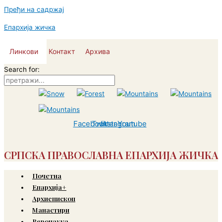
Пређи на садржај
Епархија жичка
Линкови
Контакт
Архива
Search for:
Facebook
Twitter
Instagram
Youtube
СРПСКА ПРАВОСЛАВНА ЕПАРХИЈА ЖИЧКА
Почетна
Епархија+
Архиепископ
Манастири
Веронаука