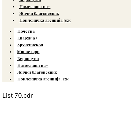
Намесништва+
Жички благовесник
Поклоничка агенција Јеж
Почетна
Епархија+
Архиепископ
Манастири
Веронаука
Намесништва+
Жички благовесник
Поклоничка агенција Јеж
List 70.cdr
© Copyright 2022. Православна Епархија жичка. Сва права задржана.