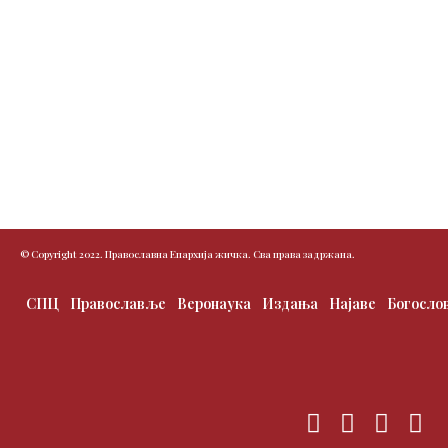
© Copyright 2022. Православна Епархија жичка. Сва права задржана.
СПЦ
Православље
Веронаука
Издања
Најаве
Богосло
F
T
I
Y
a
w
n
o