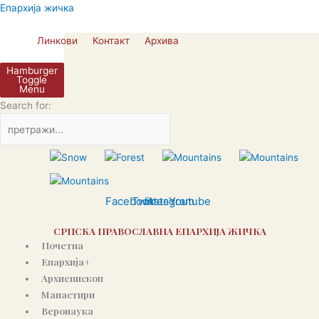
Пређи
Епархија жичка
на
садржај
Линкови
Контакт
Архива
Hamburger
Toggle
Menu
Search for:
Facebook
Twitter
Instagram
Youtube
СРПСКА ПРАВОСЛАВНА ЕПАРХИЈА ЖИЧКА
Почетна
Епархија+
Архиепископ
Манастири
Веронаука