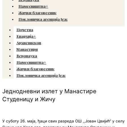
Намесништва+
Жички благовесник
Поклоничка агенција Јеж
Почетна
Епархија+
Архиепископ
Манастири
Веронаука
Намесништва+
Жички благовесник
Поклоничка агенција Јеж
Једнодневни излет у Манастире
Студеницу и Жичу
У суботу 26. маја, ђаци свих разреда ОШ ,,Јован Цвијић“ у селу