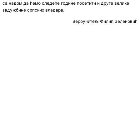
са надом да ћемо следеће године посетити и друге велике
задужбине српских владара.
Вероучитељ Филип Зеленовић
© Copyright 2022. Православна Епархија жичка. Сва права задржана.
СПЦ
Православље
Веронаука
Издања
Најаве
Богослов