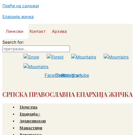
Пређи на садржај
Епархија жичка
Линкови
Контакт
Архива
Search for:
Facebook
Twitter
Instagram
Youtube
СРПСКА ПРАВОСЛАВНА ЕПАРХИЈА ЖИЧКА
Почетна
Епархија+
Архиепископ
Манастири
Веронаука