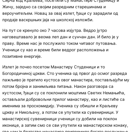
Сирча код Краљева, посетили су Манастире Студеницу и
Жичу, заједно са својим разредним старешинама и
вероучитељем. Новац за овај излет, ђаци су зарадили од
продаје васкршњих јаја на школској изложби.
На пут се кренуло око 7 часова изјутра. Ведро јутро
наговештавало је веома леп дан и сунчан дан. И било је у
праву. Време нас је послужило током читавог путовања.
Ученици су као и време били ведрог расположења и
позитивне енергије.
Излет је почео посетом Манастиру Студеници и то
Богородичиној цркви. Сто ученика од првог до осмог разреда
пажљиво је пратило кустоса овог манастира, постављајући му
потом бројна и занимљива питања. Након разговора са
кустосом, ђаци су се поклонили моштима Светих Немањића,
остављали добровољни прилог манастиру, као и листиће са
именима за проскомидију. Ученика су обишли и Краљеву
цркву и Никољачу, а потом се упутили ка сувенирници. У
манастирској сувенирници ученици су добили на поклон
иконице, а затим смо се сви упутили ка манастирском конаку,
где нам је братство манастира припремило богато послужење