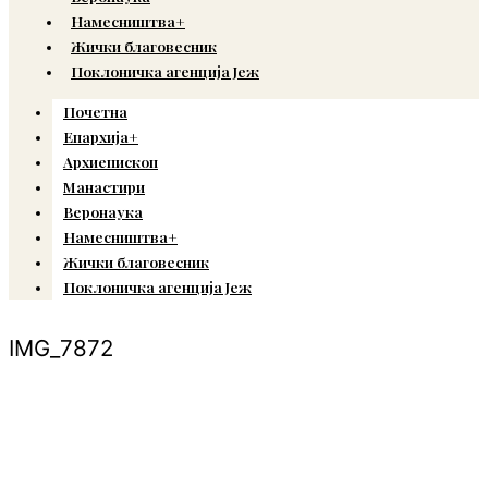
Намесништва+
Жички благовесник
Поклоничка агенција Јеж
Почетна
Епархија+
Архиепископ
Манастири
Веронаука
Намесништва+
Жички благовесник
Поклоничка агенција Јеж
IMG_7872
© Copyright 2022. Православна Епархија жичка. Сва права задржана.