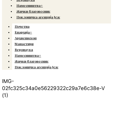
Намесништва+
Жички благовесник
Поклоничка агенција Јеж
Почетна
Епархија+
Архиепископ
Манастири
Веронаука
Намесништва+
Жички благовесник
Поклоничка агенција Јеж
IMG-
02fc325c34a0e56229322c29a7e6c38e-V
(1)