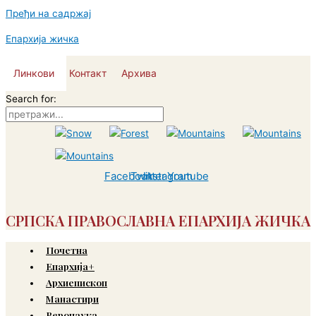
Пређи на садржај
Епархија жичка
Линкови
Контакт
Архива
Search for:
Facebook
Twitter
Instagram
Youtube
СРПСКА ПРАВОСЛАВНА ЕПАРХИЈА ЖИЧКА
Почетна
Епархија+
Архиепископ
Манастири
Веронаука