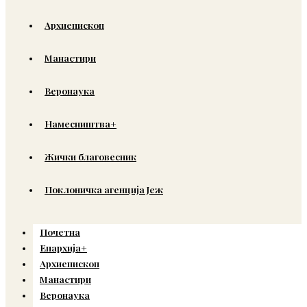
Архиепископ
Манастири
Веронаука
Намесништва+
Жички благовесник
Поклоничка агенција Јеж
Почетна
Епархија+
Архиепископ
Манастири
Веронаука