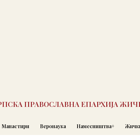
РПСКА ПРАВОСЛАВНА ЕПАРХИЈА ЖИЧ
Манастири
Веронаука
Намесништва+
Жички