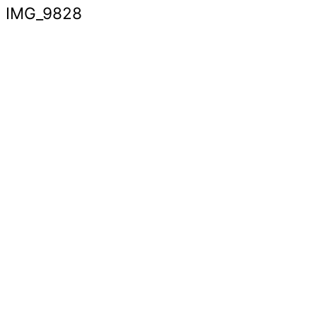
IMG_9828
© Copyright 2022. Православна Епархија жичка. Сва права задржана.