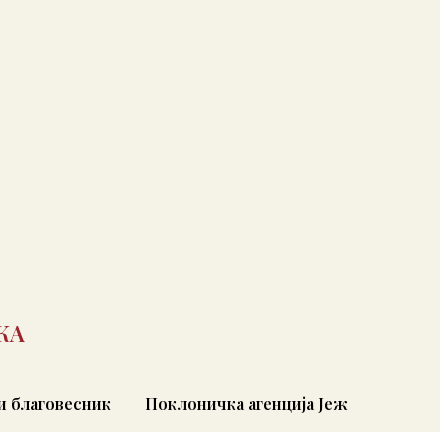
КА
 благовесник
Поклоничка агенција Јеж