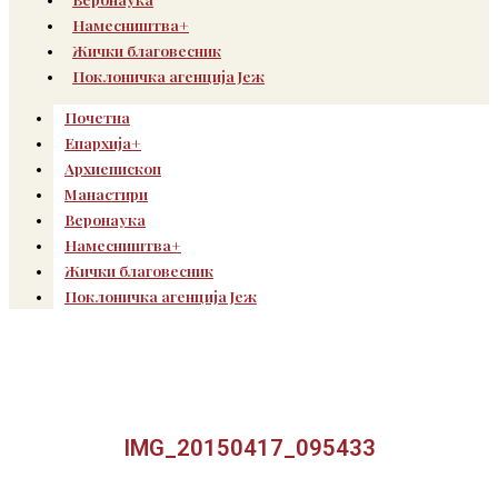
Намесништва+
Жички благовесник
Поклоничка агенција Јеж
Почетна
Епархија+
Архиепископ
Манастири
Веронаука
Намесништва+
Жички благовесник
Поклоничка агенција Јеж
IMG_20150417_095433