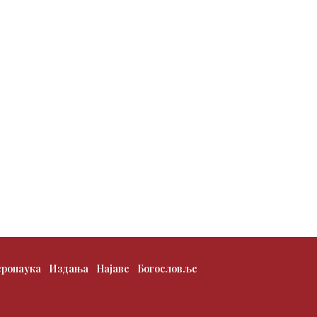
еронаука
Издања
Најаве
Богословље