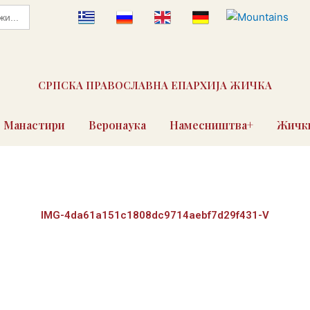
СРПСКА ПРАВОСЛАВНА ЕПАРХИЈА ЖИЧКА
Манастири
Веронаука
Намесништва+
Жички
IMG-4da61a151c1808dc9714aebf7d29f431-V