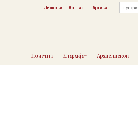
Пређи
Search
Линкови
Контакт
Архива
for:
на
садржај
Почетна
Епархија+
Архиепископ