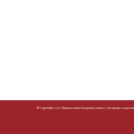
© Copyright 2022. Православна Епархија жичка. Сва права задржан