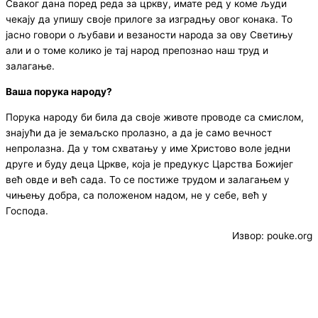
Сваког дана поред реда за цркву, имате ред у коме људи
чекају да упишу своје прилоге за изградњу овог конака. То
јасно говори о љубави и везаности народа за ову Светињу
али и о томе колико је тај народ препознао наш труд и
залагање.
Ваша порука народу
?
Порука народу би била да своје животе проводе са смислом,
знајући да је земаљско пролазно, а да је само вечност
непролазна. Да у том схватању у име Христово воле једни
друге и буду деца Цркве, која је предукус Царства Божијег
већ овде и већ сада. То се постиже трудом и залагањем у
чињењу добра, са положеном надом, не у себе, већ у
Господа.
Извор: pouke.org
© Copyright 2022. Православна Епархија жичка. Сва права задржана.