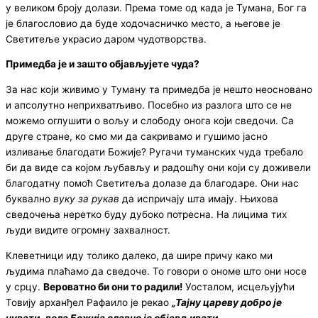
у великом броју долази. Према томе од када је Тумана, Бог га
је благословио да буде ходочасничко место, а његове је
Светитеље украсио даром чудотворства.
Примедба је и зашто објављујете чуда
?
За нас који живимо у Туману та примедба је нешто неосновано
и апсолутно неприхватљиво. Посебно из разлога што се не
можемо оглушити о вољу и слободу онога који сведочи. Са
друге стране, ко смо ми да сакривамо и гушимо јасно
изливање благодати Божије? Ругачи туманских чуда требало
би да виде са којом љубављу и радошћу они који су доживели
благодатну помоћ Светитеља долазе да благодаре. Они нас
буквално
вуку за рукав
да испричају шта имају. Њихова
сведочења неретко буду дубоко потресна. На лицима тих
људи видите огромну захвалност.
Клеветници иду толико далеко, да шире причу како ми
људима плаћамо да сведоче. То говори о ономе што они носе
у срцу.
Вероватно би они то радили
!
Уосталом, исцељујући
Товију арханђел Рафаило је рекао
„
Тајну цареву добро је
чувати, дела Божија славно је објављивати
„
.