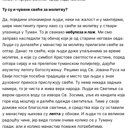
Ту су и чувене свеће за молитву
?
Да, поједини злонамерни људи, неки на жалост и у мантијама,
шире неистиниту причу како су свеће за молитву у ствари
улазница у Туман. То је свакако
небулоза и лаж
. Ми смо
заправо наследили тај обичај који је од старине негован овде.
Људи су долазећи у манастир за молитву прилагали свеће за
олтар. Данас те свеће, које људи држе упаљенима за време
молитве, а које су симбол Христове светлости и истине, поред
олтара сијају и на прелепом туманском полијелеју, дајући
изузетну лепоту богослужењу. Рецимо код Св. Јована Руса на
Евији постоји посебна традиција и место где људи у знак
духовног приноса прислужују свеће. Ту нема никада задњих
намера, то је чиста и жива вера народа. Људи из Светиње са
вером односе воду са извора Св. Зосима, уље из кандила која
горе код моштију и делиће одежде светитеља. Тиме у своје
домове носе благослов светиње, а средства која су оставили
у манастиру њихова су
лепта
у обнови. И људи то са великом
радошћу чине, јер виде голим очима колико се у Туману
гради, али и колико манастир помаже потребитима.