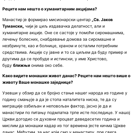
Реците нам нешто о хуманитарним акцијама
?
Манастир је формирао мисионарски центар
„
Св. Јаков
Тумански
„
чији је циљ издавачка делатност, али и
хуманитарне акције. Оне се састоје у помоћи сиромашнима,
лечењу болесних, снабдевање домова за сиромашне и
незбринуте, као и болнице, храном и осталим потребним
средствима. Акције су јавне и то са циљем да буду пример и
другима да се пробуде и истински, у име Христово,
буду
ближњи
онима око себе.
Како видите монашки живот данас
?
Реците нам нешто
више
о
животу Ваше монашке заједнице
?
Узевши у обзир да се бројно стање нашег народа из године у
годину смањује а да је стопа наталитета ниска, те да су
миграције озбиљан и неповољан фактор, јасно је да и
манастири по питању подмлатка трпе исте последице. У нашој
Цркви догодио се духовни процват деведесетих година и
мислим да монашки кадар из тог времена јесте кичма Цркве
данас. Међутим, за нас који смо у манастиру, пре свега