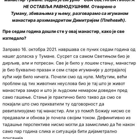
НЕ ОСТАВЉА РАВНОДУШНИМ. Отворено о
Туману,
збивањима у њему
, разговарамо са игуманом
манастира архимандритом Димитријем (Плећевић).
Пре седам година дошли сте у овај манастир
, како је све
изгледало
?
Заправо 16. октобра 2021. навршава се пуних седам година од
нашег доласка у Тумане. Сусрет са самом Светињом био је
дирљив, али и потресан. Све је било у лошем стању, манастир
је био буквално празан и сем старе игуманије у дотрајалој
кући није било ничега. Почели смо од нуле. Међутим, већи
проблем од тих животних неуслова био је тај што је живот
манастира замро и што је људским немаром доведен пред
само гашење. Стање је практично било такво да смо се
покајали што смо прихватили ту одговорност да
ревитализујемо тај манастир. Али уз помоћ Божију нисмо се
предавали и обнова је почела својим током. Дефинитивно из
тадашње перспективе нисмо могли да замислимо да ће након
само пар година слика и ситуација бити дијаметрално
другачија.