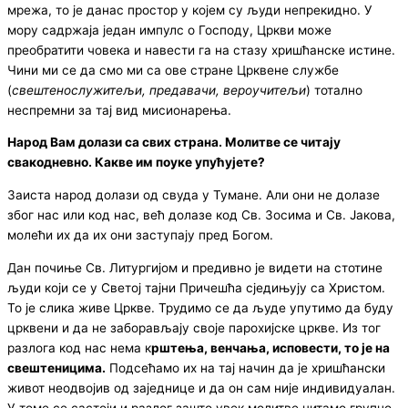
мрежа, то је данас простор у којем су људи непрекидно. У
мору садржаја један импулс о Господу, Цркви може
преобратити човека и навести га на стазу хришћанске истине.
Чини ми се да смо ми са ове стране Црквене службе
(
свештенослу
ж
итељи
, предавачи, вероучитељи
) тотално
неспремни за тај вид мисионарења.
Народ Вам долази са свих страна.
Молитве се читају
свакодневно
. Какве им поуке упућујете
?
Заиста народ долази од свуда у Тумане. Али они не долазе
због нас или код нас, већ долазе код Св. Зосима и Св. Јакова,
молећи их да их они заступају пред Богом.
Дан почиње Св. Литургијом и предивно је видети на стотине
људи који се у Светој тајни Причешћа сједињују са Христом.
То је слика живе Цркве. Трудимо се да људе упутимо да буду
црквени и да не заборављају своје парохијске цркве. Из тог
разлога код нас нема к
рштења
, венчања, исповести, то је на
свештеницима.
Подсећамо их на тај начин да је хришћански
живот неодвојив од заједнице и да он сам није индивидуалан.
У томе се састоји и разлог зашто увек молитве читамо групно.