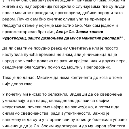
житељи су најприродније говорили о случајевима где су људи
после молитве проходали, проговорили, добили пород и тако
редом. Лично сам био скептик слушајући те примере и
гледајући стање у којем је манастир био. Чак сам једном и
прокоментарисао братији:
„
Ако је Св. Зосим толики
чудотворац,
зашто дозвољава да му се манастир распада
?”
.
Да ли сам тиме побудио реакцију Светитеља или је просто
наступила пуноћа времена не знам, али је чињеница да је
народ све чешће долазио из разних крајева, чак и других вера,
сведочећи благодатну помоћ од моштију Преподобних.
Тако је до данас. Мислим да нема континента до кога о томе
није допро глас.
У почетку ми нисмо то бележили. Видевши да се сведочења
умножавају и да народ свакодневно долази са својим
искуствима, почели смо најпре да записујемо, а потом и да
снимамо сведочанства, ради аутентичности. Важно је
напоменути да су и у старини сви путописци бележили управо
чињеницу да је Св. Зосим чудотворац и да му народ због тога