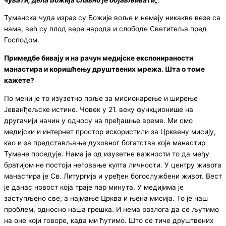
Туманска чуда израз су Божије воље и немају никакве везе са
нама, већ су плод вере народа и слободе Светитеља пред
Господом.
Примедбе бивају и на рачун медијске експонираности
манастира и коришћењу друштвених мрежа
.
Шта о томе
кажете
?
По мени је то изузетно поље за мисионарење и ширење
Јеванђељске истине. Човек у 21. веку функционише на
другачији начин у односу на пређашње време. Ми смо
медијски и интернет простор искористили за Црквену мисију,
као и за представљање духовног богатства које манастир
Тумане поседује. Нама је од изузетне важности то да међу
братијом не постоји неговање култа личности. У центру живота
манастира је Св. Литургија и уређен богослужбени живот. Вест
је данас новост која траје пар минута. У медијима је
заступљено све, а најмање Црква и њена мисија. То је наш
проблем, односно наша грешка. И нема разлога да се љутимо
на оне који говоре, када ми ћутимо. Што се тиче друштвених