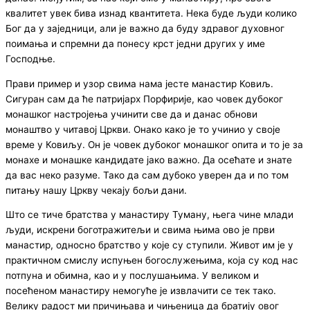
квалитет увек бива изнад квантитета. Нека буде људи колико
Бог да у заједници, али је важно да буду здравог духовног
поимања и спремни да понесу крст једни других у име
Господње.
Прави пример и узор свима нама јесте манастир Ковиљ.
Сигуран сам да ће патријарх Порфирије, као човек дубоког
монашког настројења учинити све да и данас обнови
монаштво у читавој Цркви. Онако како је то учинио у своје
време у Ковиљу. Он је човек дубоког монашког опита и то је за
монахе и монашке кандидате јако важно. Да осећате и знате
да вас неко разуме. Тако да сам дубоко уверен да и по том
питању нашу Цркву чекају бољи дани.
Што се тиче братства у манастиру Туману, њега чине млади
људи, искрени боготражитељи и свима њима ово је први
манастир, односно братство у које су ступили. Живот им је у
практичном смислу испуњен богослужењима, која су код нас
потпуна и обимна, као и у послушањима. У великом и
посећеном манастиру немогуће је извлачити се тек тако.
Велику радост ми причињава и чињеница да братију овог