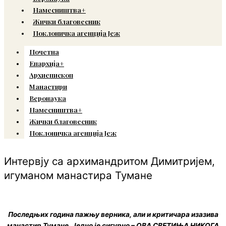
Намесништва+
Жички благовесник
Поклоничка агенција Јеж
Почетна
Епархија+
Архиепископ
Манастири
Веронаука
Намесништва+
Жички благовесник
Поклоничка агенција Јеж
Интервју са архимандритом Димитријем,
игуманом манастира Тумане
Последњих година пажњу верника, али и критичара изазива
манастир Тумане.
Једно је сигурно
– ОВА СВЕТИЊА НИКОГА