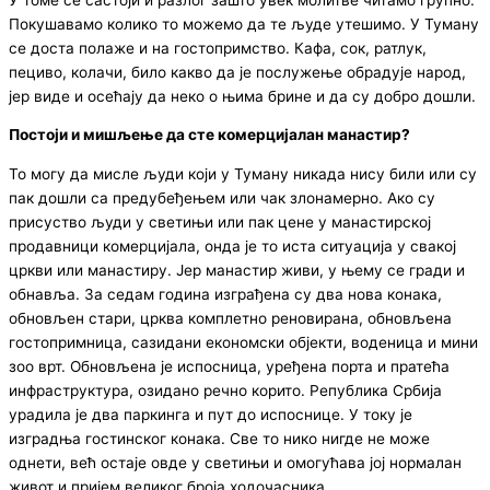
Покушавамо колико то можемо да те људе утешимо. У Туману
се доста полаже и на гостопримство. Кафа, сок, ратлук,
пециво, колачи, било какво да је послужење обрадује народ,
јер виде и осећају да неко о њима брине и да су добро дошли.
Постоји и мишљење да сте комерцијалан манастир
?
То могу да мисле људи који у Туману никада нису били или су
пак дошли са предубеђењем или чак злонамерно. Ако су
присуство људи у светињи или пак цене у манастирској
продавници комерцијала, онда је то иста ситуација у свакој
цркви или манастиру. Јер манастир живи, у њему се гради и
обнавља. За седам година изграђена су два нова конака,
обновљен стари, црква комплетно реновирана, обновљена
гостопримница, сазидани економски објекти, воденица и мини
зоо врт. Обновљена је испосница, уређена порта и пратећа
инфраструктура, озидано речно корито. Република Србија
урадила је два паркинга и пут до испоснице. У току је
изградња гостинског конака. Све то нико нигде не може
однети, већ остаје овде у светињи и омогућава јој нормалан
живот и пријем великог броја ходочасника.