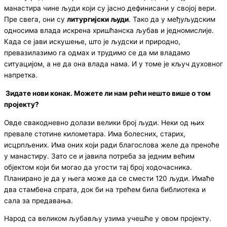
манастира чине људи који су јасно дефинисани у својој вери.
Пре свега, они су
литургијски људи
. Тако да у међуљудским
односима влада искрена хришћанска љубав и једномислије.
Када се јави искушење, што је људски и природно,
превазилазимо га одмах и трудимо се да ми владамо
ситуацијом, а не да она влада нама. И у томе је кључ духовног
напретка.
Зидате нови конак. Можете ли нам рећи нешто више о том
пројекту?
Овде свакодневно долази велики број људи. Неки од њих
превале стотине километара. Има болесних, старих,
исцрпљених. Има оних који ради благослова желе да преноће
у манастиру. Зато се и јавила потреба за једним већим
објектом који би могао да угости тај број ходочасника.
Планирано је да у њега може да се смести 120 људи. Имаће
два стамбена спрата, док би на трећем била библиотека и
сала за предавања.
Народ са великом љубављу узима учешће у овом пројекту.