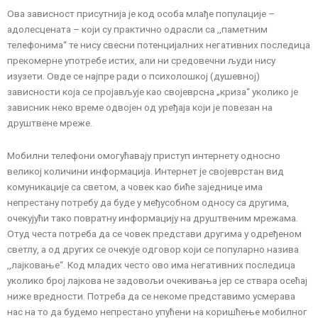
Ова зависност присутнија је код особа млађе популације –
адолесцената – који су практично одрасли са ,,паметним
телефонима“ те нису свесни потенцијалних негативних последица
прекомерне употребе истих, али ни средовечни људи нису
изузети. Овде се најпре ради о психолошкој (душевној)
зависности која се пројављује као својеврсна „криза“ уколико је
зависник неко време одвојен од уређаја који је повезан на
друштвене мреже.
Мобилни телефони омогућавају приступ интернету односно
великој количини информација. Интернет је својеврстан вид
комуникације са светом, а човек као биће заједнице има
непрестану потребу да буде у међусобном односу са другима,
очекујући тако повратну информацију на друштвеним мрежама.
Отуд честа потреба да се човек представи другима у одређеном
светлу, а од других се очекује одговор који се популарно назива
,,лајковање“. Код младих често ово има негативних последица
уколико број лајкова не задовољи очекивања јер се ствара осећај
ниже вредности. Потреба да се некоме представимо усмерава
нас на то да будемо непрестано упућени на коришћење мобилног