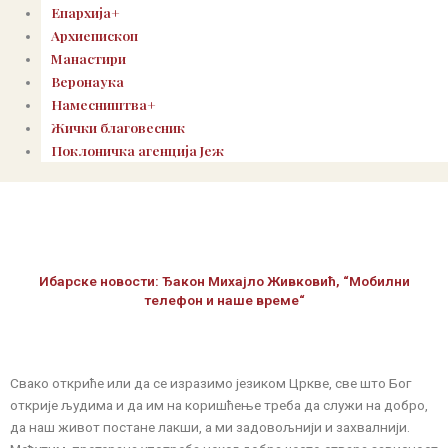
Епархија+
Архиепископ
Манастири
Веронаука
Намесништва+
Жички благовесник
Поклоничка агенција Јеж
Ибарске новости: Ђакон Михајло Живковић, “Мобилни
телефон и наше време“
Свако откриће или да се изразимо језиком Цркве, све што Бог
открије људима и да им на коришћење треба да служи на добро,
да наш живот постане лакши, а ми задовољнији и захвалнији.