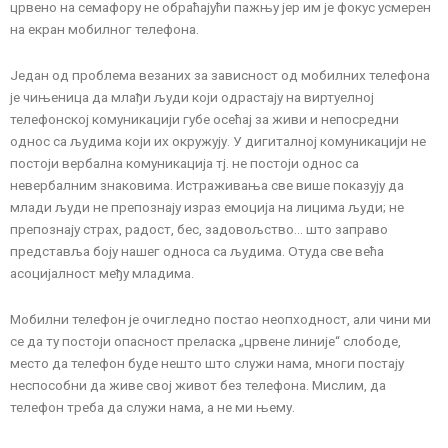
црвено на семафору не обраћајући пажњу јер им је фокус усмерен
на екран мобилног телефона.
Један од проблема везаних за зависност од мобилних телефона
је чињеница да млађи људи који одрастају на виртуелној
телефонској комуникацији губе осећај за живи и непосредни
однос са људима који их окружују. У дигиталној комуникацији не
постоји вербална комуникација тј. не постоји однос са
невербалним знаковима. Истраживања све више показују да
млади људи не препознају израз емоција на лицима људи; не
препознају страх, радост, бес, задовољство… што заправо
представља боју нашег односа са људима. Отуда све већа
асоцијалност међу младима.
Мобилни телефон је очигледно постао неопходност, али чини ми
се да ту постоји опасност преласка „црвене линије“ слободе,
место да телефон буде нешто што служи нама, многи постају
неспособни да живе свој живот без телефона. Мислим, да
телефон треба да служи нама, а не ми њему.