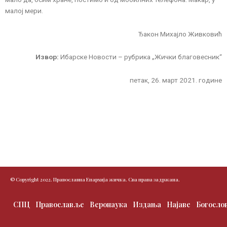
малој мери.
Ђакон Михајло Живковић
Извор:
Ибарске Новости – рубрика „Жички благовесник“
петак, 26. март 2021. године
© Copyright 2022. Православна Епархија жичка. Сва права задржана.
СПЦ
Православље
Веронаука
Издања
Најаве
Богосло