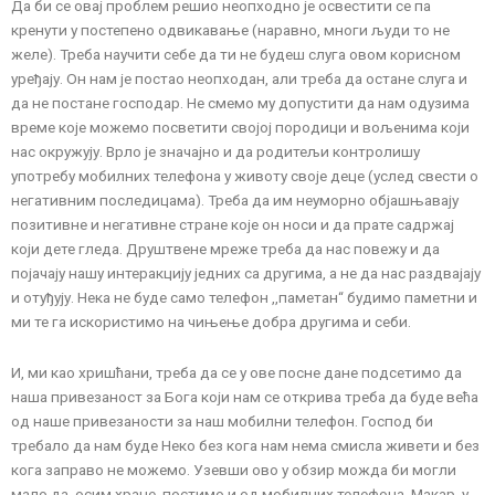
Да би се овај проблем решио неопходно је освестити се па
кренути у постепено одвикавање (наравно, многи људи то не
желе). Треба научити себе да ти не будеш слуга овом корисном
уређају. Он нам је постао неопходан, али треба да остане слуга и
да не постане господар. Не смемо му допустити да нам одузима
време које можемо посветити својој породици и вољенима који
нас окружују. Врло је значајно и да родитељи контролишу
употребу мобилних телефона у животу своје деце (услед свести о
негативним последицама). Треба да им неуморно објашњавају
позитивне и негативне стране које он носи и да прате садржај
који дете гледа. Друштвене мреже треба да нас повежу и да
појачају нашу интеракцију једних са другима, а не да нас раздвајају
и отуђују. Нека не буде само телефон ,,паметан“ будимо паметни и
ми те га искористимо на чињење добра другима и себи.
И, ми као хришћани, треба да се у ове посне дане подсетимо да
наша привезаност за Бога који нам се открива треба да буде већа
од наше привезаности за наш мобилни телефон. Господ би
требало да нам буде Неко без кога нам нема смисла живети и без
кога заправо не можемо. Узевши ово у обзир можда би могли
мало да, осим хране, постимо и од мобилних телефона. Макар, у