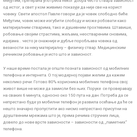
Међутим, претерана употреба неког добра често ствара зависност
од истог, а свет у ком живимо показује да није све на корист
човеку. Свети апостол Павле говори да је човек слободно биће.
Међутим, човек може изгубити слободу и може робовати како
материјалним стварима, тако и душевним прохтевима. Штавише,
робовање својим страстима, жељама, неоствареним сновима,
идејама… често је снажније и дубље поробљава човека од
везаности за неку материјалну – физичку ствар. Медицинским
речником робовање је исто што и зависност.
У наше време постала је опште позната зависност од мобилних
телефона и интернета. О тој модерној појави желим да кажем
неколико речи. Готово 80% корисника мобилних телефона свој
живот више не може да замисли без њих. Поруке се проверавају
на сваких 6 минута, односно око 150 пута на дан. Потреба да се
непрестано буде уз мобилни телефон је развила осећање да ће се
нешто значајно пропустити ако нисмо непрестано присутни на
друштвеним мрежама што је, према речима стручних лица,
довело до нове врсте зависности – зависности од ,,паметних“
телефона.