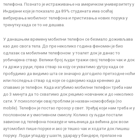
телефона. Познато је истраживање на америчком универзитету у
Индијани које је показало да 89% студената има осећај
вибрирања мобилног телефона и пристизања нових порука у
тренутку када се то не дешава.
У данашњем времену мобилни телефон се безмало доживљава
као део свога тела. До пре неколико година феномен је био
одлазак са мобилним телефоном у тоалет док је данас то
уобичајена ствар. Велики број људи тражи свој телефон чак и док
га држи у руци, прва ствар за коју се ухватимо ујутру када се
пробудимо да видимо шта се значајно догодило претходне ноћи
или последња ствар од које се одвојимо када кренемо да
спавамо је телефон. Када изгубимо мобилни телефон треба нам
до 3 минута да то схватимо док рецимо новчаник и до неколико
сати. У психологији овај проблем је назван номофобија (no
mobile). Телефон је постао прозор у свет. Уређај који нам треба и у
пословном и у емотивном смислу. Колико су људи постали
зависни од телефона показује и чињеница да већина док вози
аутомобил пише поруке и ако је тешко чак и ходати док пишеш
поруку. Људи упадају у шахте, ударају у бандере, прелазе на