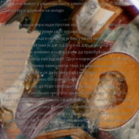
заменити живот у реалном свету: немогуће је служити Свету
Литургију и дружити се онлајн.
Какав лек наша вера нуди против ове зависности? Треба најпре
схватити да је виртуелни свет опсена и лаж. Тај свет не постоји, то
је само низ јединица и нула. Рај је био у овом свету, на планети
Земљи. Овај свет нам је дат од Бога на дар, а не неки други. У
њему треба да живимо и њега треба да преобразимо и
принесемо Творцу као уздарје! Други корак је признати да смо ми
или неко у проблему зависности. Није то никаква срамота.
Срамота је правити се да је све у реду и трпати проблеме под
тепих. Човек је једино боголико биће зато што има СЛОБОДУ!
Човек је створен да буде слободан и вечан. Дигитална
технологија и интернет нису зло сами по себи. Они су нам и те
како од помоћи и у духовној сфери живота: колико само песама,
литературе и молитава, акатиста пронађемо на интернету, колико
корисних савета, посних и других рецепата… Треба их користити
са мудрошћу. Ми треба да владамо њима, а не они нама! Трећи
корак: потражити помоћ ближњих и породице пре свега, а
уколико је потребно и психолога.