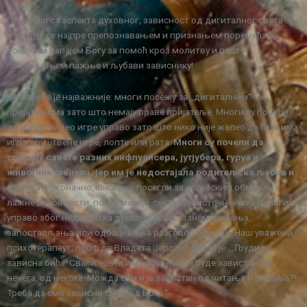
Говорећи са аспекта духовног, зависност од дигиталног света
побеђује се најпре препознавањем и признањем поремећаја,
покајним вапајем Богу за помоћ кроз молитву и пост и
поклањањем пажње и љубави зависнику!
Ово треће је најважније: многи посежу за ,,дигиталним“
пријатељима зато што немају праве пријатеље. Многи су почели
да играју видео игре управо зато што нико није желео да са њима
игра друштвене игре, лопте или рата.
Многи су почели да
слушају савете разних инфлуенсера, јутјубера, гуруа и
животних тренера, јер им је недостајала родитељска љубав и
пажња.
И, коначно, многи су посегли за сатанским обманама
лажне духовности, попут магије, секте или источњачких религија
управо због недостатка духовне бриге: занемаривања,
запостављања или одбацивања разговора о вери. Наш уважени
психотерапеут, проф др Владета Јеротић рекао је: ,,Људи су
зависна бића. Сваки човек има потребу да буде завистан од
нечега, од некога. Можда сам и ја завистан од читања и писања?!
Треба да смо зависни само од Бога.“