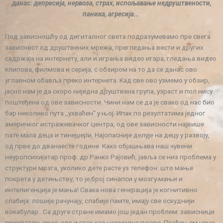
данас: депресија, нервоза, страх, испољавање недруштвености,
паника, агресија…
Под зависношћу од дигиталног света подразумевамо пре свега
зависност од друштвених мрежа, прегледања вести и других
садржаја на интернету, али и играња видео игара, гледања видео
клипова, филмова и серија, с обзиром на то да се данас ово
углавном обавља преко интернета. Кад све ово узмемо у обзир,
јасно нам је да скоро ниједна друштвена група, узраст и пол нису
поштеђена од ове зависности. Чини нам се да је свако од нас био
бар неколико пута ,,ухваћен“ у њој. Ипак по резултатима једног
америчког истраживачког центра, од ове зависности највише
пате мала деца и тинејџери. Најопасније делује на децу у развоју,
од прве до дванаесте године. Како објашњава наш чувени
неуропсихијатар проф. др Ранко Рајовић, јавља се низ проблема у
структури мозга, уколико дете расте уз телефон: што мање
покрета у детињству, то је број синапси у мозгу мањи и
интелигенција је мања! Свака нова генерација је когнитивно
слабија: лошије рачунају, слабије памте, имају све оскуднији
вокабулар…Са друге стране имамо још један проблем: зависници
прихватају ужас, зло и грех као нормалне појаве. Праћењем црне