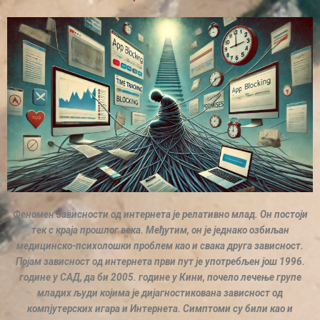
Феномен зависности од интернета је релативно млад. Он постоји
тек с краја прошлог века. Међутим, он је једнако озбиљан
медицинско-психолошки проблем као и свака друга зависност.
Појам зависност од интернета први пут је употребљен још 1996.
године у САД, да би 2005. године у Кини, почело лечење групе
младих људи којима је дијагностикована зависност од
компјутерских игара и Интернета. Симптоми су били као и