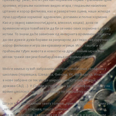
хронике, играњем насилних видео игара, гледањем насилних
цртаних и хорор филмова, као и развратних сцена, наше жлезде
луче одређене хормоне: адреналин, допамин и полне хормоне.
Као и у свакој зависности(дрога, алкохол, коцка), доза се
временом мора повећавати да би се ниво ових хормона одржао
истим. То значи да ће зависник од интернета временом тражити
да све дуже и дуже борави за рачунаром, да гледа све окрутније
хорор филмове и игра све крвавије игрице. Исто тако је и са
праћењем туђих живота и новости на друштвеним мрежама:
мозак тражи све јаче бомбардовање информацијама.
Многе земље су већ забраниле употребу мобилних телефона у
школама (Норвешка, Шведска, Финска, УК, Француска, Италија…),
а нове забране се тек уводе широм света(Русија, Индија, у 5
држава САД …). У Србији је препорука да се телефони одлажу за
време школског часа, а преузимају по завршетку истог.
Шта је то у дигиталном свету толико ,,примамљујуће???“
Сама реч
,,virtual“ нам то открива, пошто долази од латинске речи virtus,
што значи врлина. За разлику од реалног света, у дигиталном