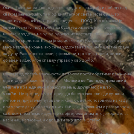
Осим свега наведеног, одлично средство за борбу и победу над
сваком зависношћу, па и од дигиталног света, јесте ово што
практикујемо већ ево три и по недеље –
ПОСТ
. Као што нам је
свима познато, пост треба да буде уздржавање од греховних
навика, а уздржање од од одређених врста хране је само
помоћно средство. Каква је корист човеку уздржавати се од јаке и
масне телесне хране, ако се не уздржава излишне и штетне хране
за душу. Разне вести, серије, филмови, цртани, сторији, рилси,
објаве и видео игре спадају управо у ово друго.
Стога је од посебне важности да током поста обратимо пажњу на
ово и уздржавамо се од истог
. Молимо се Господу, долазимо
чешће на заједничка богослужења, дружимо се што
чешће.
Не прегледајмо сторије да би смо сазнали где су наши
интернет пријатељи путовали и како су, већ их позовимо на кафу
или у госте да чујемо то од њих ЛИЧНО! Дружењем и разговором
са ближњима ћемо испунити своје време оним што је корисно за
нас и наше спасење, а одбацити оно што је штетно.
ђакон Филип Зеленовић