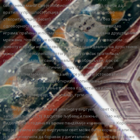
свету нема мана! Све је избрисиво (опција дилит), све се да
вратити у прошлост(опција бекап,) све се може поново
створити(опција ресет), а може се чак и грешити без сношења
одговорности и последица: убијање, пљачка, блуд у видео
играма, праћење и посматрање штетних садржаја на друштвеним
мрежама. Човек се не осећа безбедно и удобно у стварном
животу и тражи излаз у свету у којем је све идеално: на друштвене
мреже каче се најлепше фотографије, у списак пратилаца/
пријатеља додају се само пожељни и добри људи, док се
непожељни и несимпатични бришу и блокирају. Затим,
потенцијални момак/девојка могу се уходити (стоковати) без
бојазни да ће они то икада открити! Дописивање са симпатијом
носи са собом много мање изазова од састанка и разговора у
четири ока, јер сервер, као и папир, трпи све
.
Главни разлози бежања из реалног у виртуелни свет су страх и
запостављеност, тј. одсуство љубави и пажње. То смо најбоље
видели пре 5 година за време пандемије коронавируса. Корона
нас је научила колико
виртуелни свет може бити користан али нас
је такође научила да боравак у дигиталном свету никада не може