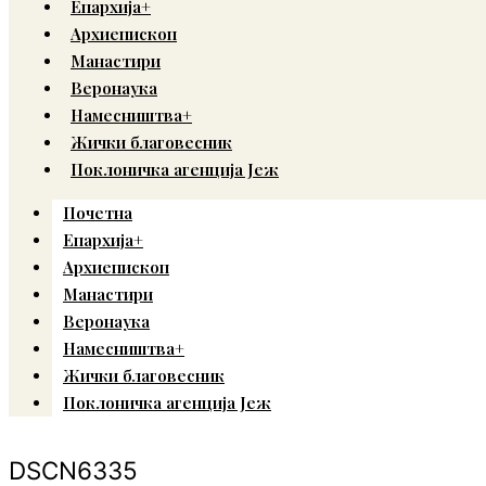
Епархија+
Архиепископ
Манастири
Веронаука
Намесништва+
Жички благовесник
Поклоничка агенција Јеж
Почетна
Епархија+
Архиепископ
Манастири
Веронаука
Намесништва+
Жички благовесник
Поклоничка агенција Јеж
DSCN6335