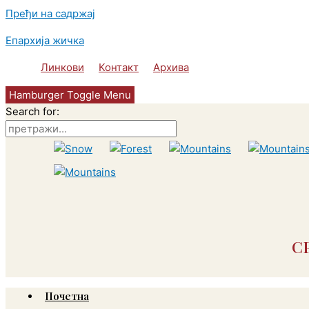
Пређи на садржај
Епархија жичка
Линкови
Контакт
Архива
Hamburger Toggle Menu
Search for:
С
Почетна