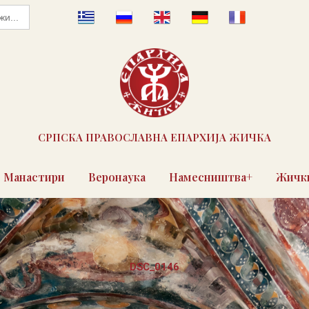
СРПСКА ПРАВОСЛАВНА ЕПАРХИЈА ЖИЧКА
Манастири
Веронаука
Намесништва+
Жички
DSC_0146