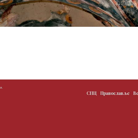
а.
СПЦ
Православље
В