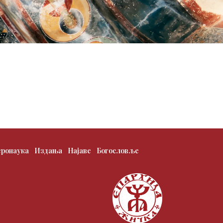
еронаука
Издања
Најаве
Богословље