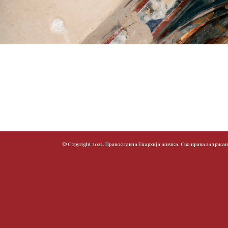
© Copyright 2022. Православна Епархија жичка. Сва права задржан