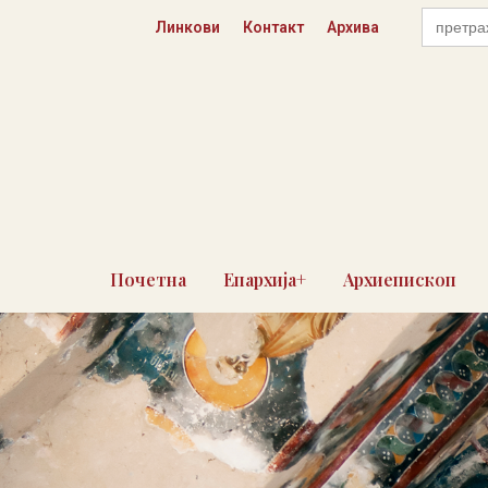
Пређи
Search
Линкови
Контакт
Архива
for:
на
садржај
Почетна
Епархија+
Архиепископ