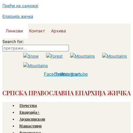
Пређи на садржај
Епархија жичка
Линкови
Контакт
Архива
Search for:
Facebook
Twitter
Instagram
Youtube
СРПСКА ПРАВОСЛАВНА ЕПАРХИЈА ЖИЧКА
Почетна
Епархија+
Архиепископ
Манастири
Веронаука