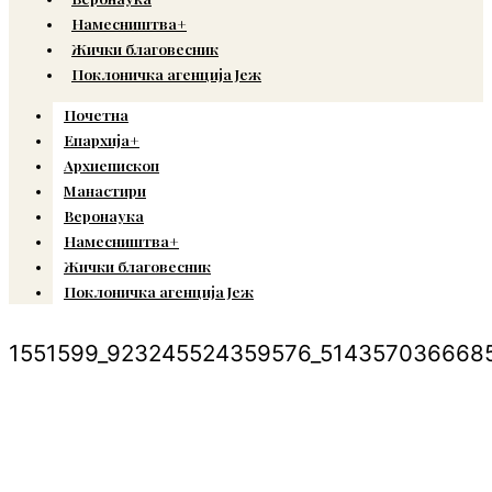
Намесништва+
Жички благовесник
Поклоничка агенција Јеж
Почетна
Епархија+
Архиепископ
Манастири
Веронаука
Намесништва+
Жички благовесник
Поклоничка агенција Јеж
1551599_923245524359576_514357036668