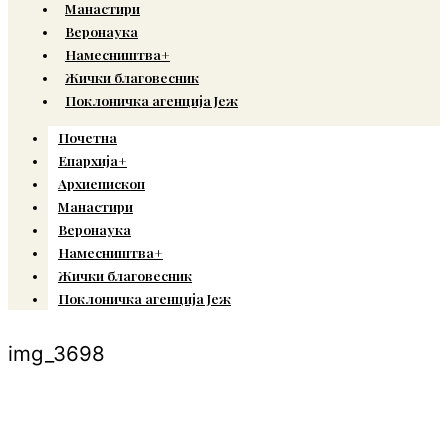
Манастири
Веронаука
Намесништва+
Жички благовесник
Поклоничка агенција Јеж
Почетна
Епархија+
Архиепископ
Манастири
Веронаука
Намесништва+
Жички благовесник
Поклоничка агенција Јеж
img_3698