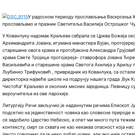
У радосном периоду прослављања Васкрсења Хр
прослављамо и празник Светитеља Василија Острошког Чуд
У Кованлуку надомак Краљева сабрала се Црква Божија око
Архимандрита Јована, игумана манастира Вујан, протојере
старешине овога храма и протођакона Александра Грујови
храма Свете Тројице протојереја- ставрофора Јована Ђоре
Васиљевића и старешине храма Светога Ахилија у Ариљу пр
Љубинко Трифуновић , привредник из Кованлука, са остали
директорка највеће школе на подручју нашега града ,Вук
Чистоћа“ Краљево и околних месних заједница. Певницу су
вероучитеља из ове парохије.
Литургију Речи закључио је надахнутим речима Епископ Јус
подсетио на јединственост човека као словесне природе ко
се задобило Царство Небеско, а опет ми много пута тежим
контексту, смрт се схвата не као некаква опасност која нас
Често говоримо да је неко добар човек, али ако није оств