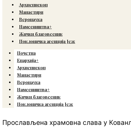
Архиепископ
Манастири
Веронаука
Намесништва+
Жички благовесник
Поклоничка агенција Јеж
Почетна
Епархија+
Архиепископ
Манастири
Веронаука
Намесништва+
Жички благовесник
Поклоничка агенција Јеж
Прослављена храмовна слава у Кован