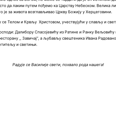
сто да лаким путем пођемо ка Царству Небеском. Велика ли
то је за живота возглављивао Цркву Божију у Херцеговини.
 се Телом и Крвљу Христовом, учествујући у слављу и светл
споди: Далибору Спасојевићу из Ратине и Ранку Вељовићу и
ресторану ,, Завичај“, а љубављу свештеника Ивана Радова
ветитељу и светињи.
Радује се Василије свети, похвало рода нашега!