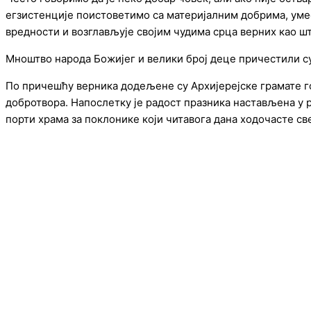
егзистенције поистоветимо са материјалним добрима, уме
вредности и возглављује својим чудима срца верних као ш
Мноштво народа Божијег и велики број деце причестили су
По причешћу верника додељене су Архијерејске грамате го
добротвора. Напослетку је радост празника настављена у 
порти храма за поклонике који читавога дана ходочасте с