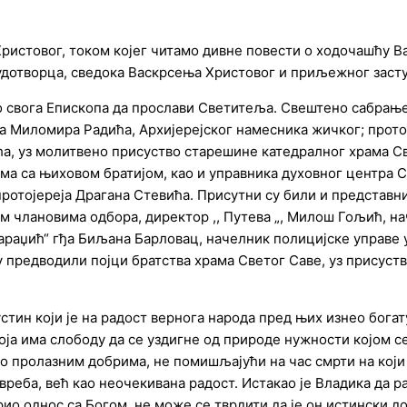
истовог, током којег читамо дивне повести о ходочашћу Ва
отворца, сведока Васкрсења Христовог и приљежног заступ
 свога Епископа да прослави Светитеља. Свештено сабрање 
ја Миломира Радића, Архијерејског намесника жичког; прото
ћа, уз молитвено присуство старешине катедралног храма 
ма са њиховом братијом, као и управника духовног центра 
отојереја Драгана Стевића. Присутни су били и представни
м члановима одбора, директор ,, Путева „, Милош Гољић, на
 Караџић“ гђа Биљана Барловац, начелник полицијске управ
 предводили појци братства храма Светог Саве, уз присуств
тин који је на радост вернога народа пред њих изнео богату
ја има слободу да се уздигне од природе нужности којом се
о пролазним добрима, не помишљајући на час смрти на који
 вреба, већ као неочекивана радост. Истакао је Владика да р
арио однос са Богом, не може се тврдити да је он истински 