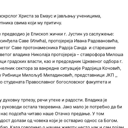
скрслог Христа за Емаус и јављању ученицима,
ника свима који му притичу.
предводио је Епископ жички г. Јустин уз саслужење:
синђела Саве (Илића), протојереја Ивана Радовановића,
Светог Саве протонамесника Радоја Санда и старешине
Светог владике Николаја протојереја – ставрофора Милоша
ци градских власти, као и председник Црквеног одбора г.
челник сектора за ванредне ситуације Радојица Кочовић,
е у Рибници Милољуб Миладиновић, представници ЈКП ,,
о студената Православног богословског факултета и
 духовну трпезу, речи утехе и радости. Владика је
 руководи остала творевина. Јако мало је потребно да би
 нас подсећа читаво наше Отачко предање. У том
адост долази од човека који је остварио однос са Богом.
добар. Када говоримо о нашем животу често чак и сам појам