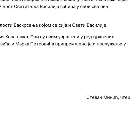
чност Светитеља Василија сабира у себи све ове
ости Васкрсења којом се сија и Свети Василије.
з Кованлука. Они су овим уврштени у ред црквених
новића и Марка Петровића припремљено је и послужење у
Стеван Минић, чтец