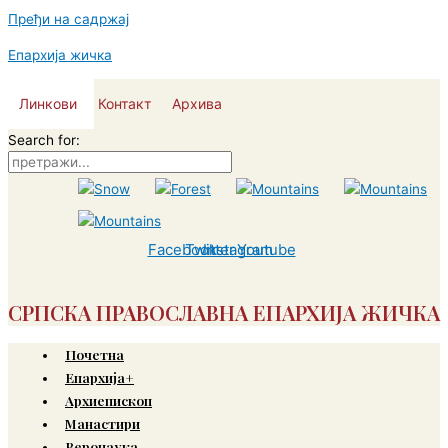
Пређи на садржај
Епархија жичка
Линкови
Контакт
Архива
Search for:
Facebook
Twitter
Instagram
Youtube
СРПСКА ПРАВОСЛАВНА ЕПАРХИЈА ЖИЧКА
Почетна
Епархија+
Архиепископ
Манастири
Веронаука