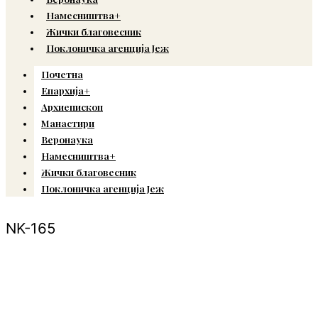
Намесништва+
Жички благовесник
Поклоничка агенција Јеж
Почетна
Епархија+
Архиепископ
Манастири
Веронаука
Намесништва+
Жички благовесник
Поклоничка агенција Јеж
NK-165
© Copyright 2022. Православна Епархија жичка. Сва права задржана.