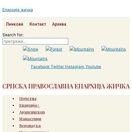
Пређи
на
Епархија жичка
садржај
Линкови
Контакт
Архива
Search for:
Facebook
Twitter
Instagram
Youtube
СРПСКА ПРАВОСЛАВНА ЕПАРХИЈА ЖИЧКА
Почетна
Епархија+
Архиепископ
Манастири
Веронаука