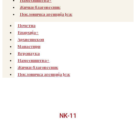
Намесништва+
Жички благовесник
Поклоничка агенција Јеж
Почетна
Епархија+
Архиепископ
Манастири
Веронаука
Намесништва+
Жички благовесник
Поклоничка агенција Јеж
NK-11