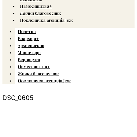
Намесништва+
Жички благовесник
Поклоничка агенција Јеж
Почетна
Епархија+
Архиепископ
Манастири
Веронаука
Намесништва+
Жички благовесник
Поклоничка агенција Јеж
DSC_0605
© Copyright 2022. Православна Епархија жичка. Сва права задржана.