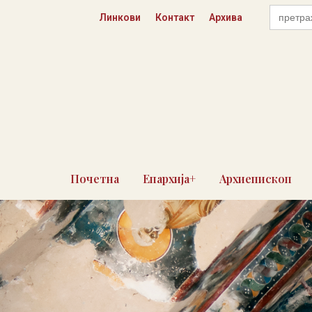
Пређи
Search
Линкови
Контакт
Архива
for:
на
садржај
Почетна
Епархија+
Архиепископ