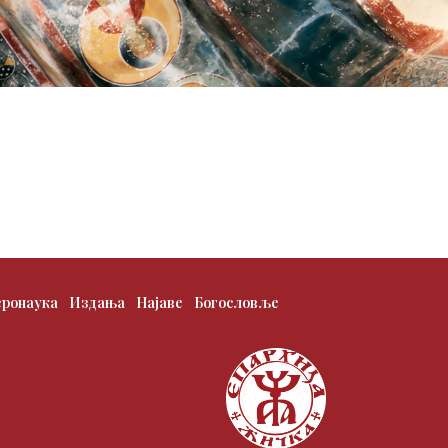
еронаука
Издања
Најаве
Богословље