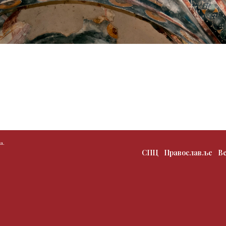
а.
СПЦ
Православље
В