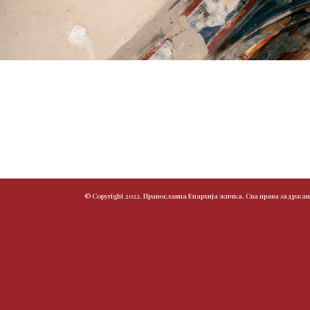
© Copyright 2022. Православна Епархија жичка. Сва права задржан