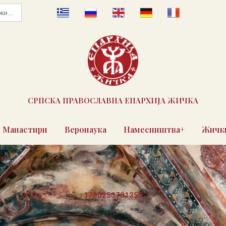
СРПСКА ПРАВОСЛАВНА ЕПАРХИЈА ЖИЧКА
Манастири
Веронаука
Намесништва+
Жички
1780253781353