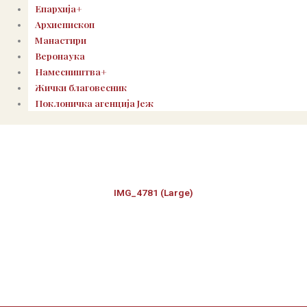
Епархија+
Архиепископ
Манастири
Веронаука
Намесништва+
Жички благовесник
Поклоничка агенција Јеж
IMG_4781 (Large)