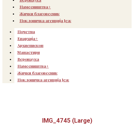
Намесништва+
Жички благовесник
Поклоничка агенција Јеж
Почетна
Епархија+
Архиепископ
Манастири
Веронаука
Намесништва+
Жички благовесник
Поклоничка агенција Јеж
IMG_4745 (Large)