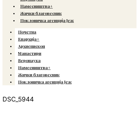
Намесништва+
Жички благовесник
Поклоничка агенција Јеж
Почетна
Епархија+
Архиепископ
Манастири
Веронаука
Намесништва+
Жички благовесник
Поклоничка агенција Јеж
DSC_5944
© Copyright 2022. Православна Епархија жичка. Сва права задржана.