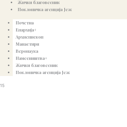
Жички благовесник
Поклоничка агенција Јеж
Почетна
Епархија+
Архиепископ
Манастири
Веронаука
Намесништва+
Жички благовесник
Поклоничка агенција Јеж
15
© Copyright 2022. Православна Епархија жичка. Сва права задржана.