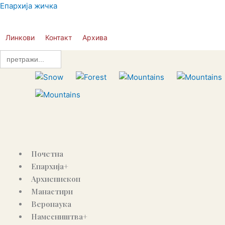
Пређи
Епархија жичка
на
садржај
Линкови
Контакт
Архива
Search
for:
Почетна
Епархија+
Архиепископ
Манастири
Веронаука
Намесништва+