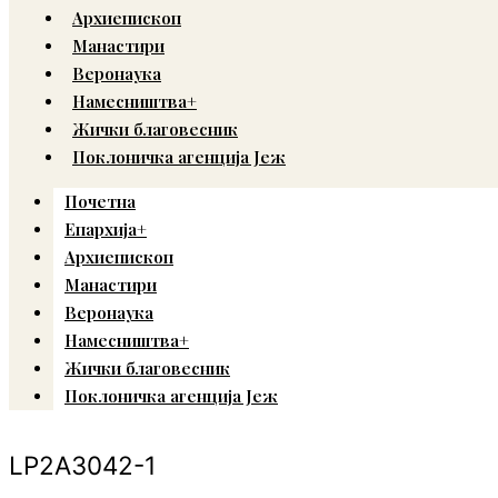
Архиепископ
Манастири
Веронаука
Намесништва+
Жички благовесник
Поклоничка агенција Јеж
Почетна
Епархија+
Архиепископ
Манастири
Веронаука
Намесништва+
Жички благовесник
Поклоничка агенција Јеж
LP2A3042-1