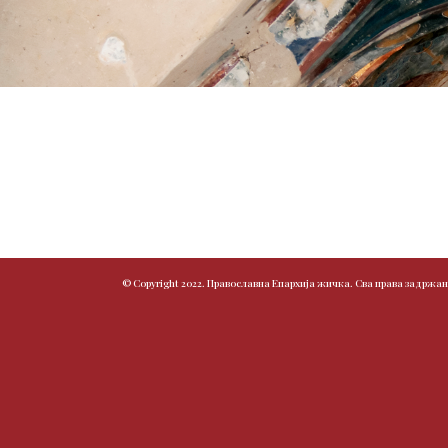
© Copyright 2022. Православна Епархија жичка. Сва права задржан