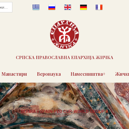
СРПСКА ПРАВОСЛАВНА ЕПАРХИЈА ЖИЧКА
Манастири
Веронаука
Намесништва+
Жички
SERBIA v SPAIN-FED CUP-WORLD GROUP II