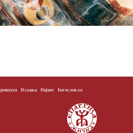
еронаука
Издања
Најаве
Богословље