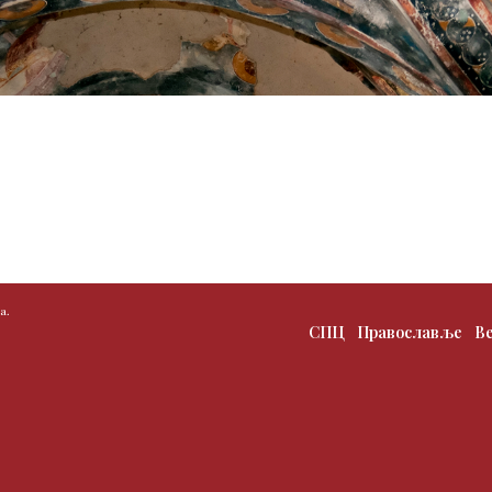
а.
СПЦ
Православље
В