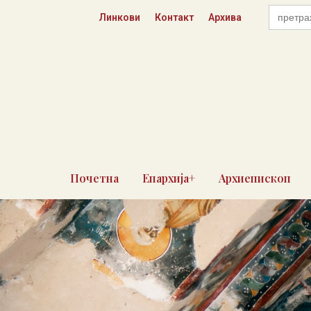
Пређи
Search
Линкови
Контакт
Архива
for:
на
садржај
Почетна
Епархија+
Архиепископ