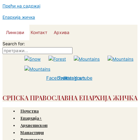
Пређи на садржај
Епархија жичка
Линкови
Контакт
Архива
Search for:
Facebook
Twitter
Instagram
Youtube
СРПСКА ПРАВОСЛАВНА ЕПАРХИЈА ЖИЧКА
Почетна
Епархија+
Архиепископ
Манастири
Веронаука