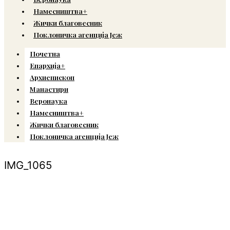
Намесништва+
Жички благовесник
Поклоничка агенција Јеж
Почетна
Епархија+
Архиепископ
Манастири
Веронаука
Намесништва+
Жички благовесник
Поклоничка агенција Јеж
IMG_1065
© Copyright 2022. Православна Епархија жичка. Сва права задржана.