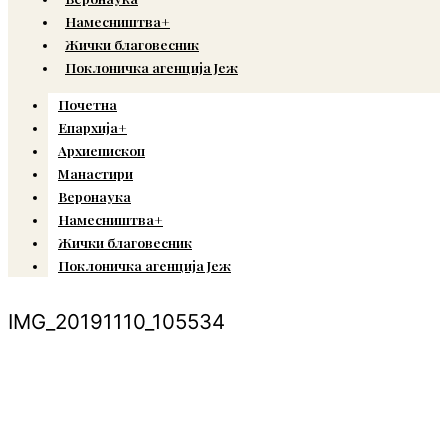
Намесништва+
Жички благовесник
Поклоничка агенција Јеж
Почетна
Епархија+
Архиепископ
Манастири
Веронаука
Намесништва+
Жички благовесник
Поклоничка агенција Јеж
IMG_20191110_105534
© Copyright 2022. Православна Епархија жичка. Сва права задржана.