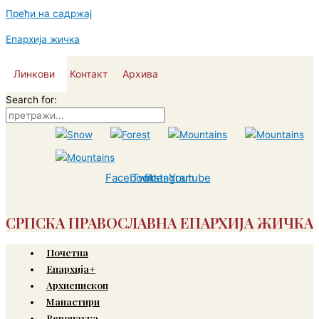
Пређи на садржај
Епархија жичка
Линкови
Контакт
Архива
Search for:
Facebook
Twitter
Instagram
Youtube
СРПСКА ПРАВОСЛАВНА ЕПАРХИЈА ЖИЧКА
Почетна
Епархија+
Архиепископ
Манастири
Веронаука