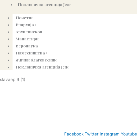
Поклоничка агенција Јеж
Почетна
Епархија+
Архиепископ
Манастири
Веронаука
Намесништва+
Жички благовесник
Поклоничка агенција Јеж
slavaep 9 (1)
© Copyright 2022. Православна Епархија жичка. Сва права задржана.
СПЦ
Православље
Веронаука
Издања
Најаве
Богословљ
Facebook
Twitter
Instagram
Youtube