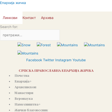
Пређи
Епархија жичка
на
садржај
Линкови
Контакт
Архива
Search for:
Facebook
Twitter
Instagram
Youtube
СРПСКА ПРАВОСЛАВНА ЕПАРХИЈА ЖИЧКА
Почетна
Епархија+
Архиепископ
Манастири
Веронаука
Намесништва+
Жички благовесник