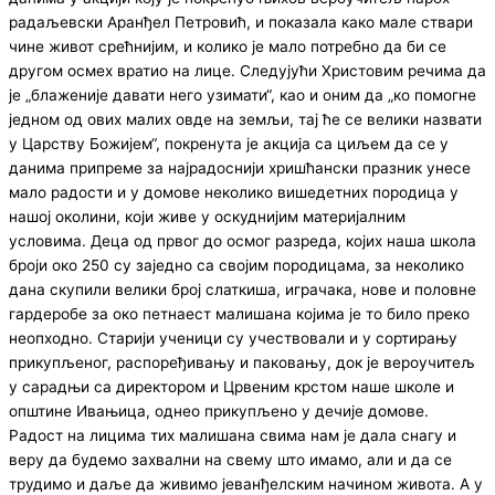
радаљевски Аранђел Петровић, и показала како мале ствари
чине живот срећнијим, и колико је мало потребно да би се
другом осмех вратио на лице. Следујући Христовим речима да
је „блаженије давати него узимати“, као и оним да „ко помогне
једном од ових малих овде на земљи, тај ће се велики назвати
у Царству Божијем“, покренута је акција са циљем да се у
данима припреме за најрадоснији хришћански празник унесе
мало радости и у домове неколико вишедетних породица у
нашој околини, који живе у оскуднијим материјалним
условима. Деца од првог до осмог разреда, којих наша школа
броји око 250 су заједно са својим породицама, за неколико
дана скупили велики број слаткиша, играчака, нове и половне
гардеробе за око петнаест малишана којима је то било преко
неопходно. Старији ученици су учествовали и у сортирању
прикупљеног, распоређивању и паковању, док је вероучитељ
у сарадњи са директором и Црвеним крстом наше школе и
општине Ивањица, однео прикупљено у дечије домове.
Радост на лицима тих малишана свима нам је дала снагу и
веру да будемо захвални на свему што имамо, али и да се
трудимо и даље да живимо јеванђелским начином живота. А у