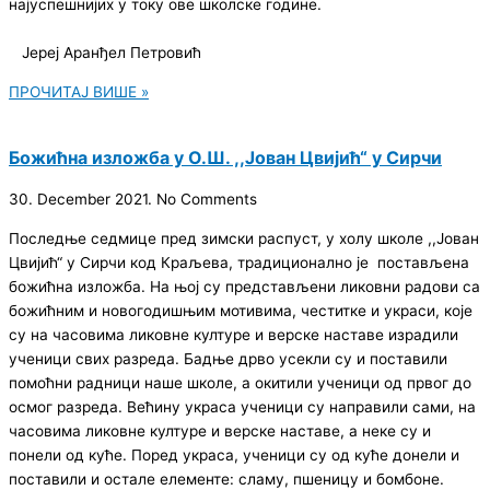
најуспешнијих у току ове школске године.
Јереј Аранђел Петровић
ПРОЧИТАЈ ВИШЕ »
Божићна изложба у О.Ш. ,,Јован Цвијић“ у Сирчи
30. December 2021.
No Comments
Последње седмице пред зимски распуст, у холу школе ,,Јован
Цвијић“ у Сирчи код Краљева, традиционално је постављена
божићна изложба. На њој су представљени ликовни радови са
божићним и новогодишњим мотивима, честитке и украси, које
су на часовима ликовне културе и верске наставе израдили
ученици свих разреда. Бадње дрво усекли су и поставили
помоћни радници наше школе, а окитили ученици од првог до
осмог разреда. Већину украса ученици су направили сами, на
часовима ликовне културе и верске наставе, а неке су и
понели од куће. Поред украса, ученици су од куће донели и
поставили и остале елементе: сламу, пшеницу и бомбоне.