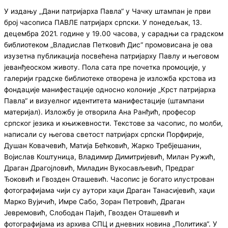
У издању „Дани патријарха Павла“ у Чачку штампан је први
број часописа ПАВЛЕ патријарх српски. У понедељак, 13.
децембра 2021. године у 19.00 часова, у сарадњи са градском
библиотеком „Владислав Петковић Дис“ промовисана је ова
изузетна публикација посвећена патријарху Павлу и његовом
јеванђеоском животу. Пола сата пре почетка промоције, у
галерији градске библиотеке отворена је изложба крстова из
фондације манифестације односно колоније „Крст патријарха
Павла“ и визуелног идентитета манифестације (штампани
материјал). Изложбу је отворила Ана Ранђић, професор
српског језика и књижевности. Текстове за часопис, по молби,
написали су његова светост патријарх српски Порфирије,
Душан Ковачевић, Матија Бећковић, Жарко Требјешанин,
Војислав Коштуница, Владимир Димитријевић, Милан Ружић,
Драган Драгојловић, Миладин Вукосављевић, Предраг
Ђоковић и Гвозден Оташевић. Часопис је богато илустрован
фотографијама чији су аутори хаџи Драган Танасијевић, хаџи
Марко Вујичић, Имре Сабо, Зоран Петровић, Драган
Јевремовић, Слободан Пајић, Гвозден Оташевић и
фотографијама из архива СПЦ и дневних новина „Политика“. У