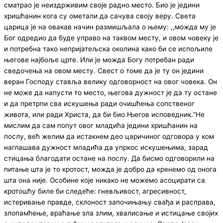
сматрао је неиздрживим своје радно место. Био је једини
хришћанин кога су ометали да сачува своју веру. Света
царица је на овакав начин размишљала о њему: ,,можда му је
Бог одредио да буде управо на таквом месту, и овом човеку је
и потребна тако непријатељска околина како би се испољиле
његове најбоље црте. Или је можда Богу потребан ради
сведочења на овом месту. Свест о томе да је ту он једини
веран Го­споду ставља велику одговорност на овог човека. Он
не може да напусти то место, његова дужност је да ту остане
и да претрпи сва искушења ради очишћења сопственог
живота, или ради Христа, да би био Његов исповедник.“Не
мислим да сам попут овог младића једини хришћанин на
послу, већ желим да истакнем део царичиног одговора у ком
наглашава дужност младића да упркос искушењима, зарад
стицања благодати остане на послу. Да бисмо одговорили на
питање шта је то кротост, можда је добро да кренемо од онога
шта она није. Особине које никако не можемо асоцирати са
кротошћу биле би следеће: гневљивост, агресивност,
истеривање правде, склоност започињању свађа и расправа,
злопамћење, враћање зла злим, хвалисање и истицање својих