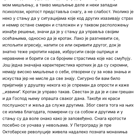
мом мишљењу, а такво мишљење деле и неки западни
психолози, кротост представља снагу, а не слабост. Уколико је
неко у стању да у ситуацијама које код других изазивају страх
и немир остане смирен и сталожен и у таквом расположењу
изнађе решење, значи да је у стању да управља својим
осећањима, односно да је кротак. Лако је разгневити се,
испољити агресију, напити се или окривити другог, док је
знатно теже укротити нарав, избрусити своје оштрице и
неравнине и борити се са бројним страстима које нас смућују.
Још једна значајна карактеристика кротких је да су скромни,
немају високо мишљење о себи, отворени су за нова знања и
искуства јер не мисле да све знају. Сигурно би вам било
пријатније у друштву некога ко је спреман да опрости и каже
,,извини“. Кротак је управо такав. Свестан је да је и сам грешан
и да Господ њему опрашта сваког дана. Такође их краси
послушност и жеља да служе другима. Због свега тога на њих
се излива благодата, помирени су са собом и другима и у
стању су да воле онако како је заповеђено. Снага кротости
посебно се уочава у невољама. У Петрограду је пре
Октобарске револуције живела надалеко позната монахиња