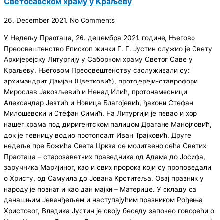
Светосавском храму у Краљеву
26. December 2021.
No Comments
У Недељу Праотаца, 26. децембра 2021. године, Његово
Преосвештенство Епископ жички Г. Г. Јустин служио је Свету
Архијерејску Литургију у Саборном храму Светог Саве у
Краљеву. Његовом Преосвештенству саслуживали су:
архимандрит Дамјан (Цветковић), протојереји-ставрофори
Мирослав Јаковљевић и Ненад Илић, протонамесници
Александар Јевтић и Новица Благојевић, ђакони Стефан
Милошевски и Стефан Симић. На Литургији је певао и хор
нашег храма под диригентском палицом Драгане Манојловић,
док је певницу водио протопсалт Иван Трајковић. Друге
недеље пре Божића Света Црква се молитвено сећа Светих
Праотаца – старозаветних праведника од Адама до Јосифа,
заручника Маријиног, као и свих пророка који су проповедали
о Христу, од Самуила до Јована Крститеља. Овај празник у
народу је познат и као дан мајки – Материце. У складу са
данашњим Јеванђељем и наступајућим празником Рођења
Христовог, Владика Јустин је своју беседу започео говорећи о