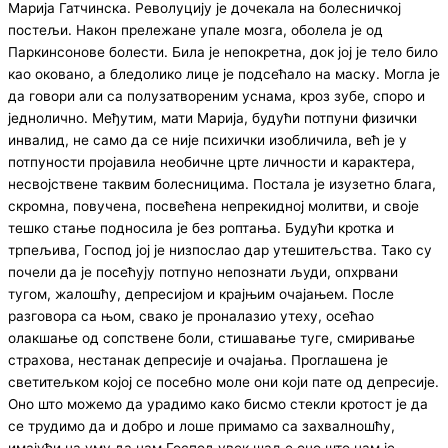
Марија Гатчинска. Револуцију је дочекала на болесничкој
постељи. Након прележане упале мозга, оболела је од
Паркинсонове болести. Била је непокретна, док јој је тело било
као оковано, а бледолико лице је подсећало на маску. Могла је
да говори али са полузатвореним уснама, кроз зубе, споро и
једнолично. Међутим, мати Марија, будући потпуни физички
инвалид, не само да се није психички изобличила, већ је у
потпуности пројавила необичне црте личности и карактера,
несвојствене таквим болесницима. Постала је изузетно блага,
скромна, повучена, посвећена непрекидној молитви, и своје
тешко стање подносила је без роптања. Будући кротка и
трпељива, Господ јој је низпослао дар утешитељства. Тако су
почели да је посећују потпуно непознати људи, опхрвани
тугом, жалошћу, депресијом и крајњим очајањем. После
разговора са њом, свако је проналазио утеху, осећао
олакшање од сопствене боли, стишавање туге, смиривање
страхова, нестанак депресије и очајања. Проглашена је
светитељком којој се посебно моле они који пате од депресије.
Оно што можемо да урадимо како бисмо стекли кротост је да
се трудимо да и добро и лоше примамо са захвалношћу,
имајући на уму да нам Господ увек шаље оно што нам је