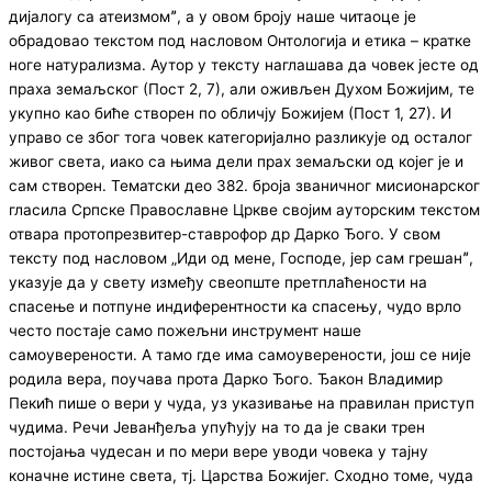
дијалогу са атеизмомˮ, а у овом броју наше читаоце је
обрадовао текстом под насловом Онтологија и етика – кратке
ноге натурализма. Аутор у тексту наглашава да човек јесте од
праха земаљског (Пост 2, 7), али оживљен Духом Божијим, те
укупно као биће створен по обличју Божијем (Пост 1, 27). И
управо се због тога човек категоријално разликује од осталог
живог света, иако са њима дели прах земаљски од којег је и
сам створен. Тематски део 382. броја званичног мисионарског
гласила Српске Православне Цркве својим ауторским текстом
отвара протопрезвитер-ставрофор др Дарко Ђого. У свом
тексту под насловом „Иди од мене, Господе, јер сам грешанˮ,
указује да у свету између свеопште претплаћености на
спасење и потпуне индиферентности ка спасењу, чудо врло
често постаје само пожељни инструмент наше
самоуверености. А тамо где има самоуверености, још се није
родила вера, поучава прота Дарко Ђого. Ђакон Владимир
Пекић пише о вери у чуда, уз указивање на правилан приступ
чудима. Речи Јеванђеља упућују на то да је сваки трен
постојања чудесан и по мери вере уводи човека у тајну
коначне истине света, тј. Царства Божијег. Сходно томе, чуда