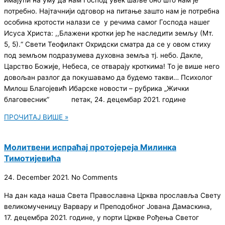
потребно. Најтачнији одговор на питање зашто нам је потребна
особина кротости налази се у речима самог Господа нашег
Исуса Христа: ,,Блажени кротки јер ће наследити земљу (Мт.
5, 5).“ Свети Теофилакт Охридски сматра да се у овом стиху
под земљом подразумева духовна земља тј. небо. Дакле,
Царство Божије, Небеса, се отварају кроткима! То је више него
довољан разлог да покушавамо да будемо такви… Психолог
Милош Благојевић Ибарске новости – рубрика „Жички
благовесник“ петак, 24. децембар 2021. године
ПРОЧИТАЈ ВИШЕ »
Молитвени испраћај протојереја Милинка
Тимотијевића
24. December 2021.
No Comments
На дан када наша Света Православна Црква прославља Свету
великомученицу Варвару и Преподобног Јована Дамаскина,
17. децембра 2021. године, у порти Цркве Рођења Светог