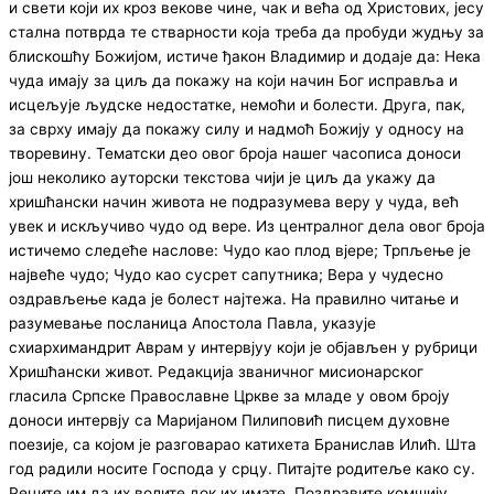
и свети који их кроз векове чине, чак и већа од Христових, јесу
стална потврда те стварности која треба да пробуди жудњу за
блискошћу Божијом, истиче ђакон Владимир и додаје да: Нека
чуда имају за циљ да покажу на који начин Бог исправља и
исцељује људске недостатке, немоћи и болести. Друга, пак,
за сврху имају да покажу силу и надмоћ Божију у односу на
творевину. Тематски део овог броја нашег часописа доноси
још неколико ауторски текстова чији је циљ да укажу да
хришћански начин живота не подразумева веру у чуда, већ
увек и искључиво чудо од вере. Из централног дела овог броја
истичемо следеће наслове: Чудо као плод вјере; Трпљење је
највеће чудо; Чудо као сусрет сапутника; Вера у чудесно
оздрављење када је болест најтежа. На правилно читање и
разумевање посланица Апостола Павла, указује
схиархимандрит Аврам у интервјуу који је објављен у рубрици
Хришћански живот. Редакција званичног мисионарског
гласила Српске Православне Цркве за младе у овом броју
доноси интервју са Маријаном Пилиповић писцем духовне
поезије, са којом је разговарао катихета Бранислав Илић. Шта
год радили носите Господа у срцу. Питајте родитеље како су.
Реците им да их волите док их имате. Поздравите комшију.