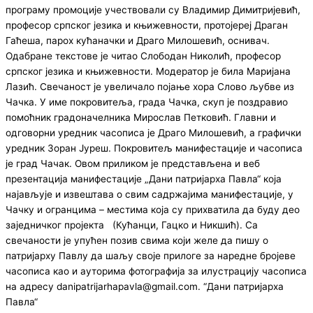
програму промоције учествовали су Владимир Димитријевић,
професор српског језика и књижевности, протојереј Драган
Гаћеша, парох кућаначки и Драго Милошевић, оснивач.
Одабране текстове је читао Слободан Николић, професор
српског језика и књижевности. Модератор је била Маријана
Лазић. Свечаност је увеличало појање хора Слово љубве из
Чачка. У име покровитеља, града Чачка, скуп је поздравио
помоћник градоначелника Мирослав Петковић. Главни и
одговорни уредник часописа је Драго Милошевић, а графички
уредник Зоран Јуреш. Покровитељ манифестације и часописа
је град Чачак. Овом приликом је представљена и веб
презентација манифестације „Дани патријарха Павла“ која
најављује и извештава о свим садржајима манифестације, у
Чачку и огранцима – местима која су прихватила да буду део
заједничког пројекта (Кућанци, Гацко и Никшић). Са
свечаности је упућен позив свима који желе да пишу о
патријарху Павлу да шаљу своје прилоге за наредне бројеве
часописа као и ауторима фотографија за илустрацију часописа
на адресу danipatrijarhapavla@gmail.com. “Дани патријарха
Павла“