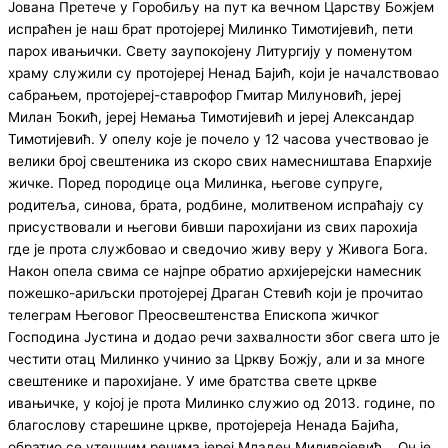
Јована Претече у Горобиљу на пут ка вечном Царству Божјем
испраћен је наш брат протојереј Милинко Тимотијевић, пети
парох ивањички. Свету заупокојену Литургију у поменутом
храму служили су протојереј Ненад Бајић, који је началствовао
сабрањем, протојереј-ставрофор Гмитар Милуновић, јереј
Милан Ђокић, јереј Немања Тимотијевић и јереј Александар
Тимотијевић. У опелу које је почело у 12 часова учествовао је
велики број свештеника из скоро свих намесништава Епархије
жичке. Поред породице оца Милинка, његове супруге,
родитеља, синова, брата, родбине, молитвеном испраћају су
присуствовали и његови бивши парохијани из свих парохија
где је прота службовао и сведочио живу веру у Живога Бога.
Након опела свима се најпре обратио архијерејски намесник
пожешко-ариљски протојереј Драган Стевић који је прочитао
телеграм Његовог Преосвештенства Епископа жичког
Господина Јустина и додао речи захвалности због свега што је
честити отац Милинко учинио за Цркву Божју, али и за многе
свештенике и парохијане. У име братства свете цркве
ивањичке, у којој је прота Милинко служио од 2013. године, по
благослову старешине цркве, протојереја Ненада Бајића,
обратио се утешним речима јереј Младен Миливојевић. Он је