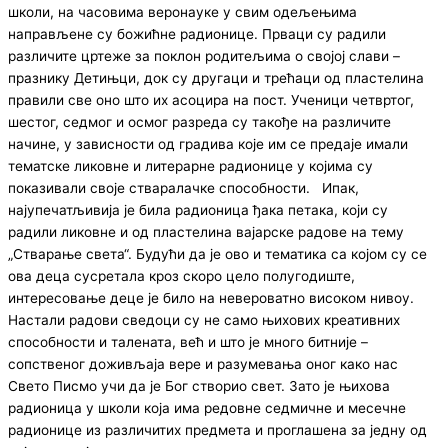
школи, на часовима веронауке у свим одељењима
направљене су божићне радионице. Прваци су радили
различите цртеже за поклон родитељима о својој слави –
празнику Детињци, док су другаци и трећаци од пластелина
правили све оно што их асоцира на пост. Ученици четвртог,
шестог, седмог и осмог разреда су такође на различите
начине, у зависности од градива које им се предаје имали
тематске ликовне и литерарне радионице у којима су
показивали своје стваралачке способности. Ипак,
најупечатљивија је била радионица ђака петака, који су
радили ликовне и од пластелина вајарске радове на тему
„Стварање света“. Будући да је ово и тематика са којом су се
ова деца сусретала кроз скоро цело полугодиште,
интересовање деце је било на невероватно високом нивоу.
Настали радови сведоци су не само њихових креативних
способности и талената, већ и што је много битније –
сопственог доживљаја вере и разумевања оног како нас
Свето Писмо учи да је Бог створио свет. Зато је њихова
радионица у школи која има редовне седмичне и месечне
радионице из различитих предмета и проглашена за једну од