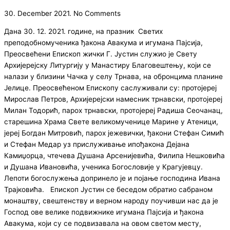
30. December 2021.
No Comments
Дана 30. 12. 2021. године, на празник Светих
преподобномученика ђакона Авакума и игумана Пајсија,
Преосвећени Епископ жички Г. Јустин служио је Свету
Архијерејску Литургију у Манастиру Благовештењу, који се
налази у близини Чачка у селу Трнава, на обронцима планине
Јелице. Преосвећеном Епископу саслуживали су: протојереј
Мирослав Петров, Архијерејски намесник трнавски, протојереј
Милан Тодорић, парох трнавски, протојереј Радиша Сеочанац,
старешина Храма Свете великомученице Марине у Атеници,
јереј Богдан Митровић, парох јежевички, ђакони Стефан Симић
и Стефан Медар уз прислуживање ипођакона Дејана
Камиџорца, чтечева Душана Арсенијевића, Филипа Нешковића
и Душана Ивановића, ученика Богословије у Крагујевцу.
Лепоти богослужења допринело је и појање господина Ивана
Трајковића. Епископ Јустин се беседом обратио сабраном
монаштву, свештенству и верном народу поучивши нас да је
Господ ове велике подвижнике игумана Пајсија и ђакона
Авакума, који су се подвизавала на овом светом месту,