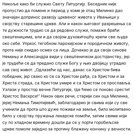
Никоље како би служио Свету Литургију. Беседник није
пропустио да помене и период у коме је отац Милинко дао
значајан допринос развоју црквеног живота у Ивањици у
својству старешине цркве. Али и након његовог разрешења са
те дужности трудио се да редовно служи, помаже браћи
свештеницима, али и да својом духовитошћу крепи све људе
око себе. Упркос тегобном парохијском и породичном животу,
прота није скидао осмех са лица. Дочекао је да своје синове
Немању и Александра види у свештеничком достојанству, јер
је трудећи се да предано служи Богу у њих двојицу уградио
сав свој живот. „Одлазећи од нас, данас са Христом бива
победник, јер свако ко се са Христом рађа, са Христом и за
Христа страда, са Христом умире и са Христом се прославља.
Узлази у простор вечне Литургије, где ћемо се поново срести!
Христос Васкрсе!“ Након ових речи, старији син оца Милинка,
јереј Немања Тимотијевић, заблагодарио је свима који су све
учинили да прота што дуже поживи на земљи, било молитвено
било у својству пружања лекарске помоћи, затим свима који
су по хладном времену дошли да се у порти горобиљске
цркве помоле заједно за протину блажену кончину у вечности.