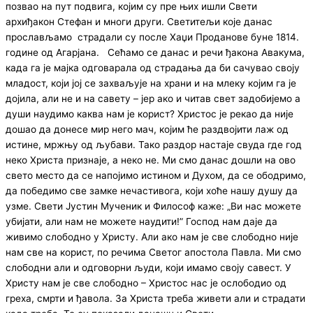
позвао на пут подвига, којим су пре њих ишли Свети
архиђакон Стефан и многи други. Светитељи које данас
прослављамо страдали су после Хаџи Проданове буне 1814.
године од Агарјана. Сећамо се данас и речи ђакона Авакума,
када га је мајка одговарала од страдања да би сачувао своју
младост, који јој се захваљује на храни и на млеку којим га је
дојила, али не и на савету – јер ако и читав свет задобијемо а
души наудимо каква нам је корист? Христос је рекао да није
дошао да донесе мир него мач, којим ће раздвојити лаж од
истине, мржњу од љубави. Тако раздор настаје свуда где год
неко Христа признаје, а неко не. Ми смо данас дошли на ово
свето место да се напојимо истином и Духом, да се ободримо,
да победимо све замке нечастивога, који хоће нашу душу да
узме. Свети Јустин Мученик и Философ каже: „Ви нас можете
убијати, али нам не можете наудити!” Господ нам даје да
живимо слободно у Христу. Али ако нам је све слободно није
нам све на корист, по речима Светог апостола Павла. Ми смо
слободни али и одговорни људи, који имамо своју савест. У
Христу нам је све слободно – Христос нас је ослободио од
греха, смрти и ђавола. За Христа треба живети али и страдати