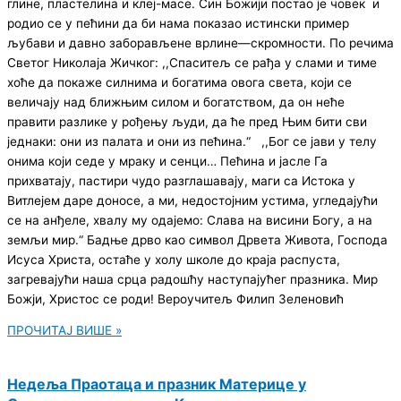
глине, пластелина и клеј-масе. Син Божији постао је човек и
родио се у пећини да би нама показао истински пример
љубави и давно заборављене врлине—скромности. По речима
Светог Николаја Жичког: ,,Спаситељ се рађа у слами и тиме
хоће да покаже силнима и богатима овога света, који се
величају над ближњим силом и богатством, да он неће
правити разлике у рођењу људи, да ће пред Њим бити сви
једнаки: они из палата и они из пећина.“ ,,Бог се јави у телу
онима који седе у мраку и сенци… Пећина и јасле Га
прихватају, пастири чудо разглашавају, маги са Истока у
Витлејем даре доносе, а ми, недостојним устима, угледајући
се на анђеле, хвалу му одајемо: Слава на висини Богу, а на
земљи мир.“ Бадње дрво као символ Дрвета Живота, Господа
Исуса Христа, остаће у холу школе до краја распуста,
загревајући наша срца радошћу наступајућег празника. Мир
Божји, Христос се роди! Вероучитељ Филип Зеленовић
ПРОЧИТАЈ ВИШЕ »
Недеља Праотаца и празник Материце у