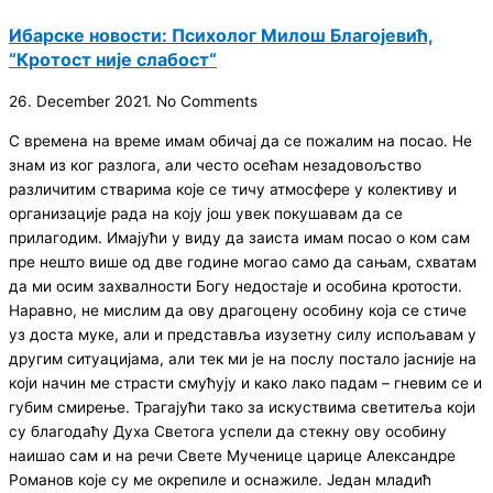
Ибарске новости: Психолог Милош Благојевић,
“Кротост није слабост“
26. December 2021.
No Comments
С времена на време имам обичај да се пожалим на посао. Не
знам из ког разлога, али често осећам незадовољство
различитим стварима које се тичу атмосфере у колективу и
организације рада на коју још увек покушавам да се
прилагодим. Имајући у виду да заиста имам посао о ком сам
пре нешто више од две године могао само да сањам, схватам
да ми осим захвалности Богу недостаје и особина кротости.
Наравно, не мислим да ову драгоцену особину која се стиче
уз доста муке, али и представља изузетну силу испољавам у
другим ситуацијама, али тек ми је на послу постало јасније на
који начин ме страсти смућују и како лако падам – гневим се и
губим смирење. Трагајући тако за искуствима светитеља који
су благодаћу Духа Светога успели да стекну ову особину
наишао сам и на речи Свете Мученице царице Александре
Романов које су ме окрепиле и оснажиле. Један младић