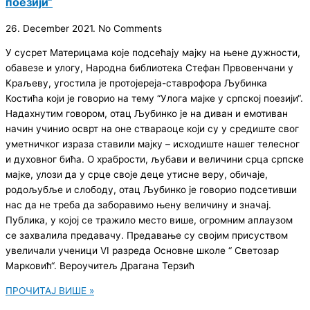
поезији“
26. December 2021.
No Comments
У сусрет Материцама које подсећају мајку на њене дужности,
обавезе и улогу, Народна библиотека Стефан Првовенчани у
Краљеву, угостила је протојереја-ставрофора Љубинка
Костића који је говорио на тему “Улога мајке у српској поезији“.
Надахнутим говором, отац Љубинко је на диван и емотиван
начин учинио осврт на оне ствараоце који су у средиште свог
уметничког израза ставили мајку – исходиште нашег телесног
и духовног бића. О храбрости, љубави и величини срца српске
мајке, улози да у срце своје деце утисне веру, обичаје,
родољубље и слободу, отац Љубинко је говорио подсетивши
нас да не треба да заборавимо њену величину и значај.
Публика, у којој се тражило место више, огромним аплаузом
се захвалила предавачу. Предавање су својим присуством
увеличали ученици VI разреда Основне школе “ Светозар
Марковић“. Вероучитељ Драгана Терзић
ПРОЧИТАЈ ВИШЕ »