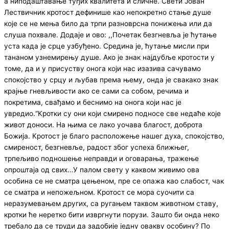
а ниподаштавање туђих квалитета и сличне. Свети Јован
Лествичник кротост дефинише као непокретно стање душе
које се не мења било да трпи разноврсна понижења или да
слуша похвале. Додаје и ово: ,,Почетак безгневља је ћутање
уста када је срце узбуђено. Средина је, ћутање мисли при
тананом узнемирењу душе. Ако је знак најдубље кротости у
томе, да и у присуству онога који нас изазива сачувамо
спокојство у срцу и љубав према њему, онда је свакако знак
крајње гневљивости ако се сами са собом, речима и
покретима, свађамо и беснимо на онога који нас је
увредио.“Кротки су они који смирено подносе све недаће које
живот доноси. На њима се лако уочава благост, доброта
Божија. Кротост је благо расположење нашег духа, спокојство,
смиреност, безгневље, радост због успеха ближњег,
трпељиво подношење неправди и оговарања, тражење
опроштаја од свих…У палом свету у каквом живимо ова
особина се не сматра цењеном, пре се опажа као слабост, чак
се сматра и непожељном. Кротост се мора суочити са
неразумевањем других, са ругањем таквом животном ставу,
кротки ће неретко бити извргнути порузи. Зашто би онда неко
требало да се труди да задобије једну овакву особину? По