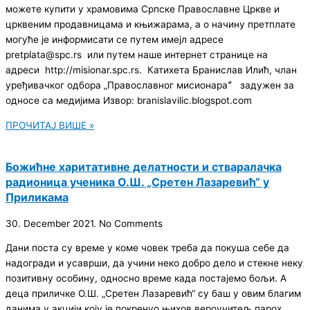
можете купити у храмовима Српске Православне Цркве и
црквеним продавницама и књижарама, а о начину претплате
могуће је информисати се путем имејл адресе
pretplata@spc.rs или путем наше интернет странице на
адреси http://misionar.spc.rs. Катихета Бранислав Илић, члан
уређивачког одбора „Православног мисионараˮ задужен за
односе са медијима Извор: branislavilic.blogspot.com
ПРОЧИТАЈ ВИШЕ »
Божићне харитативне делатности и стваралачка
радионица ученика О.Ш. „Сретен Лазаревић“ у
Приликама
30. December 2021.
No Comments
Дани поста су време у коме човек треба да покуша себе да
надогради и усаврши, да учини неко добро дело и стекне неку
позитивну особину, односно време када постајемо бољи. А
деца приличке О.Ш. „Сретен Лазаревић“ су баш у овим благим
данима у акцији коју је покренуо њихов вероучитељ парох