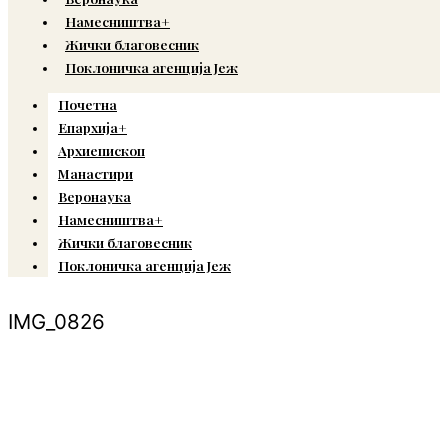
Намесништва+
Жички благовесник
Поклоничка агенција Јеж
Почетна
Епархија+
Архиепископ
Манастири
Веронаука
Намесништва+
Жички благовесник
Поклоничка агенција Јеж
IMG_0826
© Copyright 2022. Православна Епархија жичка. Сва права задржана.