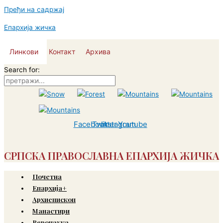
Пређи на садржај
Епархија жичка
Линкови
Контакт
Архива
Search for:
Facebook
Twitter
Instagram
Youtube
СРПСКА ПРАВОСЛАВНА ЕПАРХИЈА ЖИЧКА
Почетна
Епархија+
Архиепископ
Манастири
Веронаука